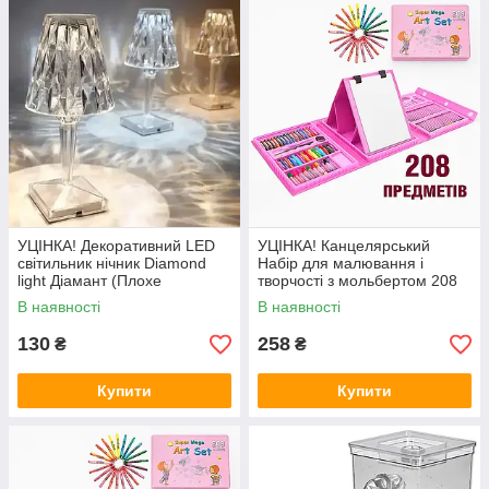
УЦІНКА! Декоративний LED
УЦІНКА! Канцелярський
світильник нічник Diamond
Набір для малювання і
light Діамант (Плохе
творчості з мольбертом 208
паковання 3037)
предметів (Плохе паковання
В наявності
В наявності
2776)
130
258
₴
₴
Купити
Купити