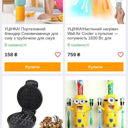
УЦІНКА! Портативний
УЦІНКА!Настінний нагрівач
блендер Соковичавниця для
Wall Air Cooler з пультом —
соку з трубочкою для смузі
потужність 1500 Вт, для
(Плохе паковання 2746)
кімнати до 20 м2 (Плохе
В наявності
В наявності
паковання 3154)
158
759
₴
₴
Купити
Купити