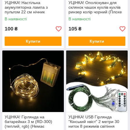
УЦІНКА! Настільна
УЦІНКА! Ополіскувач для
акумуляторна лампа з
склянок чашок кухлів кухлів
пультом 22 см нічник
ринзер колір чорний (Плохе
Троянда RGB Crystal Rose.
паковання 3279)
В наявності
В наявності
(Плохе паковання 3274)
100
105
₴
₴
Купити
Купити
УЦІНКА! Гірлянда на
УЦІНКА! USB Гірлянда
батарейках 3 м (RD-300)
"Кінський хвіст" 2 метри 30
(теплий, rgb) (Немає
ниток 8 режимів світіння