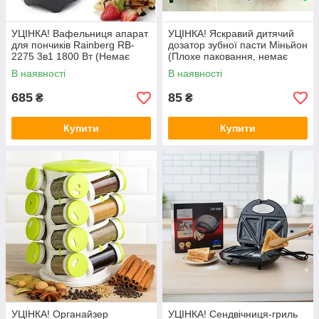
УЦІНКА! Вафельниця апарат
УЦІНКА! Яскравий дитячий
для пончиків Rainberg RB-
дозатор зубної пасти Міньйон
2275 3в1 1800 Вт (Немає
(Плохе паковання, немає
однієї насадки 3186)
кріплення до стіни 2049)
В наявності
В наявності
685
85
₴
₴
Купити
Купити
УЦІНКА! Органайзер
УЦІНКА! Сендвічниця-гриль