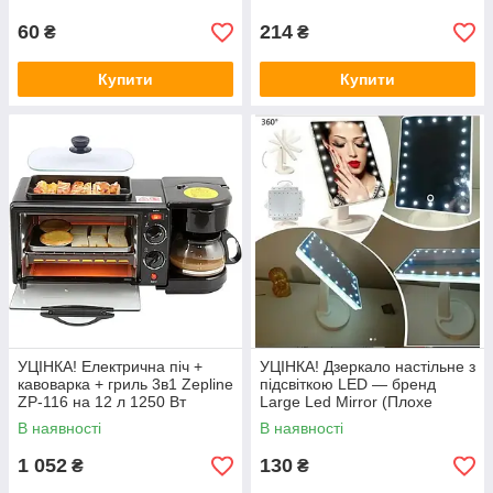
корпусі 3207
60
214
₴
₴
Купити
Купити
УЦІНКА! Електрична піч +
УЦІНКА! Дзеркало настільне з
кавоварка + гриль 3в1 Zepline
підсвіткою LED — бренд
ZP-116 на 12 л 1250 Вт
Large Led Mirror (Плохе
(Плохе паковання, Немає
паковання, пошкодження на
В наявності
В наявності
заварника 3217)
дзеркалі 3225)
1 052
130
₴
₴