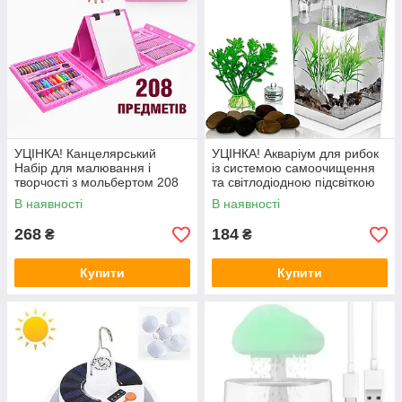
УЦІНКА! Канцелярський
УЦІНКА! Акваріум для рибок
Набір для малювання і
із системою самоочищення
творчості з мольбертом 208
та світлодіодною підсвіткою
предметів (Плохе паковання
My Fun Fish (пошкодження
В наявності
В наявності
3240)
корпусу 3243)
268
184
₴
₴
Купити
Купити