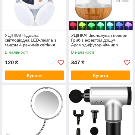
УЦІНКА! Підвісна
УЦІНКА! Зволожувач повітря
світлодіодна LED-лампа з
Гриб з ефектом дощу/
гачком 4 режимів світіння
Аромодифузор-нічник з
2029 (Немає однієї кришки
підсвіткою Mushroom drop
В наявності
В наявності
3245)
water (Плохе паковання
3260)
120
347
₴
₴
Купити
Купити