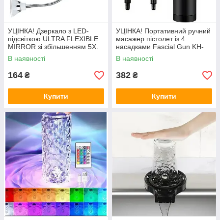
УЦІНКА! Дзеркало з LED-
УЦІНКА! Портативний ручний
підсвіткою ULTRA FLEXIBLE
масажер пістолет із 4
MIRROR зі збільшенням 5X.
насадками Fascial Gun KH-
Гнучке дзеркало для макіяжу
320 Сірий вібраційний
В наявності
В наявності
(Плохе паковання 3263)
пістолет (Плохе паковання
3270)
164
382
₴
₴
Купити
Купити