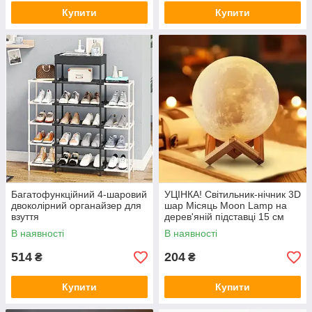
Купити
Купити
Багатофункційний 4-шаровий
УЦІНКА! Світильник-нічник 3D
двоколірний органайзер для
шар Місяць Moon Lamp на
взуття
дерев'яній підставці 15 см
(Плохе паковання 2792)
В наявності
В наявності
514
204
₴
₴
Купити
Купити