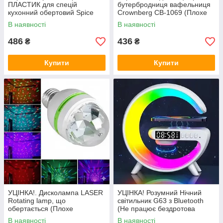
ПЛАСТИК для спецій
бутербродниця вафельниця
кухонний обертовий Spice
Crownberg CB-1069 (Плохе
Rack 16 в 1 Стійка для спецій
паковання 3206)
В наявності
В наявності
карусель (Плохе паковання
3202)
486
436
₴
₴
Купити
Купити
УЦІНКА!. Дисколампа LASER
УЦІНКА! Розумний Нічний
Rotating lamp, що
світильник G63 з Bluetooth
обертається (Плохе
(Не працює бездротова
паковання, тріщина на
зарядка 3208)
В наявності
В наявності