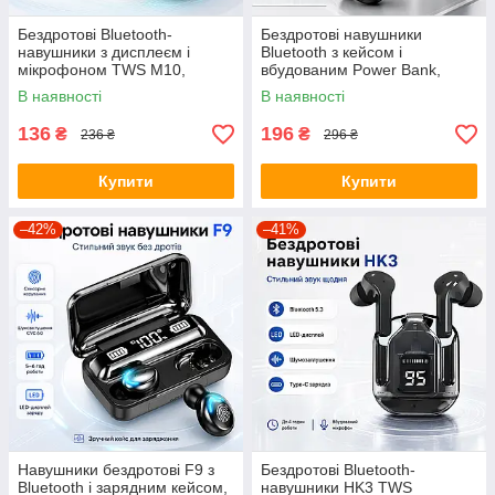
Бездротові Bluetooth-
Бездротові навушники
навушники з дисплеєм і
Bluetooth з кейсом і
мікрофоном TWS M10,
вбудованим Power Bank,
Чорний/Блютуз навушники з
M25, Чорний/Вакуумні
В наявності
В наявності
функцією PowerBank
навушники з дисплеєм
136
196
₴
₴
236 ₴
296 ₴
Купити
Купити
–42%
–41%
Навушники бездротові F9 з
Бездротові Bluetooth-
Bluetooth і зарядним кейсом,
навушники HK3 TWS