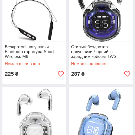
Бездротові навушники
Стильні бездротові
Bluetooth гарнітура Sport
навушники Чорний із
Wireless M8
зарядним кейсом TWS
Ultrapods Pro Навушники із
Немає в наявності
Немає в наявності
шумозаглушенням
225
287
₴
₴