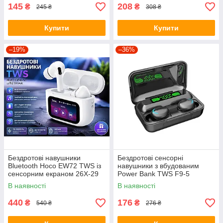
145
208
₴
₴
245 ₴
308 ₴
Купити
Купити
–19%
–36%
Бездротові навушники
Бездротові сенсорні
Bluetooth Hoco EW72 TWS із
навушники з вбудованим
сенсорним екраном 26X-29
Power Bank TWS F9-5
В наявності
В наявності
440
176
₴
₴
540 ₴
276 ₴