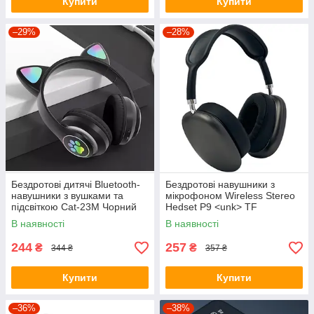
Купити
Купити
–29%
–28%
Бездротові дитячі Bluetooth-
Бездротові навушники з
навушники з вушками та
мікрофоном Wireless Stereo
підсвіткою Cat-23M Чорний
Hedset P9 <unk> TF
Card<unk> Чорний
В наявності
В наявності
244
257
₴
₴
344 ₴
357 ₴
Купити
Купити
–36%
–38%