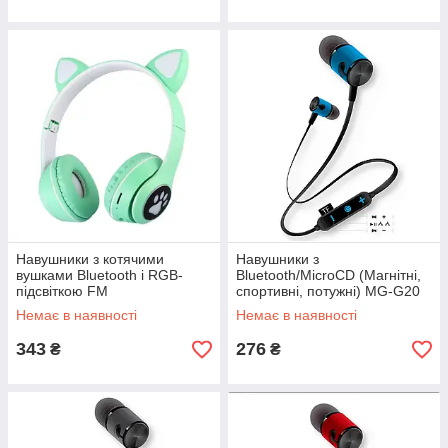
Навушники з котячими
Навушники з
вушками Bluetooth і RGB-
Bluetooth/MicroCD (Магнітні,
підсвіткою FM
спортивні, потужні) MG-G20
радіо, Підтримка карти
Синій
Немає в наявності
Немає в наявності
пам'яті Cat MZ-023 Бірюзові
343
276
₴
₴