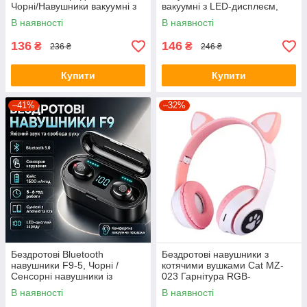
Чорні/Навушники вакуумні з
вакуумні з LED-дисплеєм,
дисплеєм
шумозаглушенням,
В наявності
В наявності
мікрофоном, ігровим
режимом і зарядним
136
146
₴
₴
236 ₴
246 ₴
Купити
Купити
–41%
–32%
Бездротові Bluetooth
Бездротові навушники з
навушники F9-5, Чорні /
котячими вушками Cat MZ-
Сенсорні навушники із
023 Гарнітура RGB-
зарядним кейсом / Вакуумні
підсвіткою FM microSD
В наявності
В наявності
блютуз навушники
Рожеві