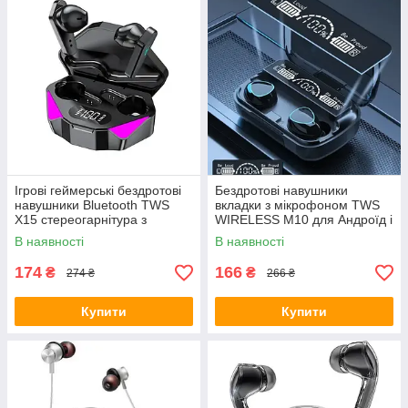
Ігрові геймерські бездротові
Бездротові навушники
навушники Bluetooth TWS
вкладки з мікрофоном TWS
X15 стереогарнітура з
WIRELESS M10 для Андроїд і
мікрофоном зарядним
IOS Bluetooth навушники
В наявності
В наявності
кейсом
174
166
₴
₴
274 ₴
266 ₴
Купити
Купити