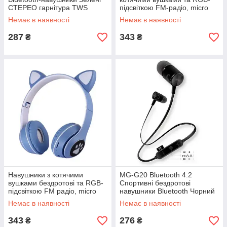
СТЕРЕО гарнітура TWS
підсвіткою FM-радіо, micro
Ultrapods Pro
SD Cat MZ-023 Чорні
Немає в наявності
Немає в наявності
287
343
₴
₴
Навушники з котячими
MG-G20 Bluetooth 4.2
вушками бездротові та RGB-
Спортивні бездротові
підсвіткою FM радіо, micro
навушники Bluetooth Чорний
SD Cat MZ-023 Сині
Немає в наявності
Немає в наявності
343
276
₴
₴