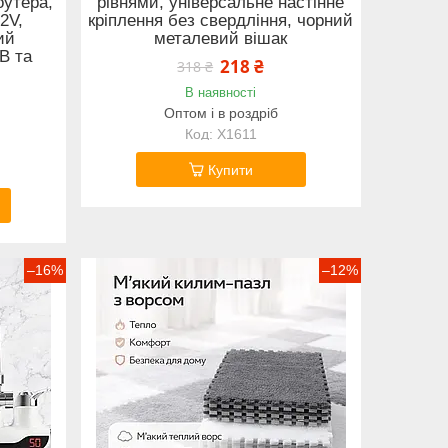
утера,
рівнями, універсальне настінне
2V,
кріплення без свердління, чорний
ий
металевий вішак
B та
218 ₴
318 ₴
В наявності
Оптом і в роздріб
X1611
Купити
–16%
–12%