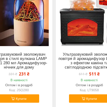
тразвуковий зволожувач
Ультразвуковий зволо
тря в стилі вулкана LAMP
повітря й аромадифузор 
1 280 мл Аромадифузор-
з ефектом каміна т
нічник для дому
світлодіодною підсвіт
231 ₴
511 ₴
331 ₴
611 ₴
В наявності
В наявності
Оптом і в роздріб
Оптом і в роздріб
JSQ280
LT9058
Купити
Купити