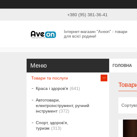
+380 (95) 381-36-41
Інтернет-магазин "Aveon" - товари
для всієї родини!
ГОЛОВНА
Товари та послуги
Товари
Краса і здоров'я
641
Автотовари,
електроінструмент, ручний
інструмент
372
Спорт, здоров'я,
туризм
313