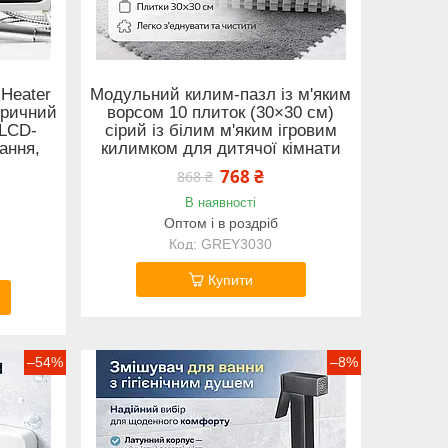
 Heater
Модульний килим-пазл із м'яким
тричний
ворсом 10 плиток (30×30 см)
 LCD-
сірий із білим м'яким ігровим
ання,
килимком для дитячої кімнати
768 ₴
868 ₴
В наявності
Оптом і в роздріб
GREY3030
Купити
–54%
–8%