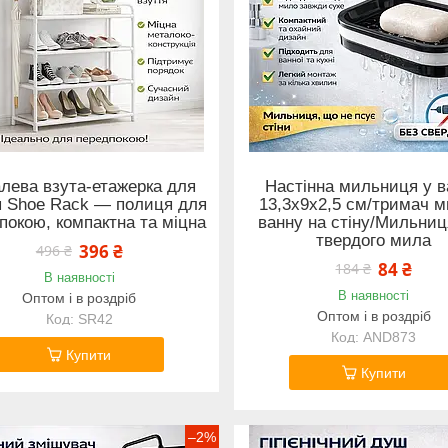
лева взута-етажерка для
Настінна мильниця у в
я Shoe Rack — полиця для
13,3х9х2,5 см/тримач м
покою, компактна та міцна
ванну на стіну/Мильниц
твердого мила
396 ₴
496 ₴
84 ₴
184 ₴
В наявності
В наявності
Оптом і в роздріб
Оптом і в роздріб
SR42
AND873
Купити
Купити
–2%