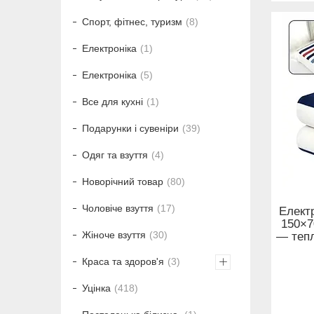
Спорт, фітнес, туризм
8
Електроніка
1
Електроніка
5
Все для кухні
1
Подарунки і сувеніри
39
Одяг та взуття
4
Новорічний товар
80
Чоловіче взуття
17
Елект
150×7
Жіноче взуття
30
— тепл
Краса та здоров'я
3
Уцінка
418