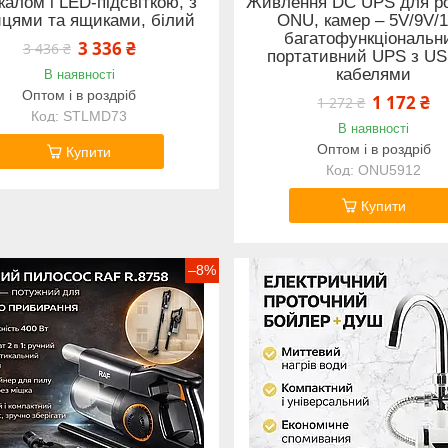
калом і LED-підсвіткою, з
Живлення DC UPS для ро
цями та ящиками, білий
ONU, камер – 5V/9V/1
багатофункціональн
3 336 ₴
3 436 ₴
портативний UPS з US
кабелями
В наявності
Оптом і в роздріб
1 172 ₴
1 272 ₴
STLMD73
В наявності
Оптом і в роздріб
Купити
ONU5912
Купити
–8%