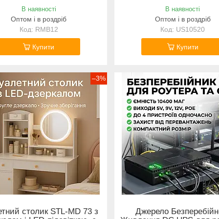
В наявності
В наявності
Оптом і в роздріб
Оптом і в роздріб
RMB12
US10520
Купити
Купити
–3%
етний столик STL-MD 73 з
Джерело Безперебійн