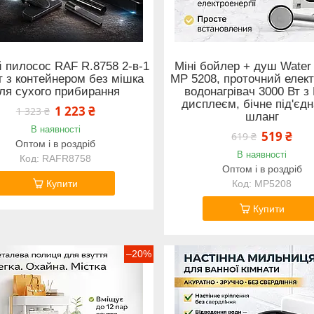
 пилосос RAF R.8758 2-в-1
Міні бойлер + душ Water
т з контейнером без мішка
MP 5208, проточний елек
ля сухого прибирання
водонагрівач 3000 Вт з
дисплеєм, бічне під'єдн
1 223 ₴
1 323 ₴
шланг
В наявності
519 ₴
619 ₴
Оптом і в роздріб
В наявності
RAFR8758
Оптом і в роздріб
Купити
MP5208
Купити
–20%