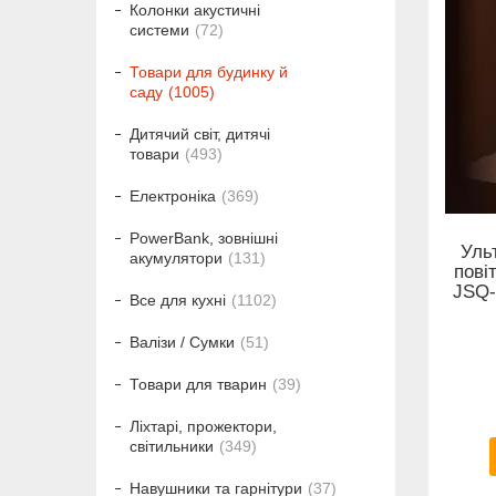
Колонки акустичні
системи
72
Товари для будинку й
саду
1005
Дитячий світ, дитячі
товари
493
Електроніка
369
PowerBank, зовнішні
Уль
акумулятори
131
пові
JSQ-
Все для кухні
1102
Валізи / Сумки
51
Товари для тварин
39
Ліхтарі, прожектори,
світильники
349
Навушники та гарнітури
37