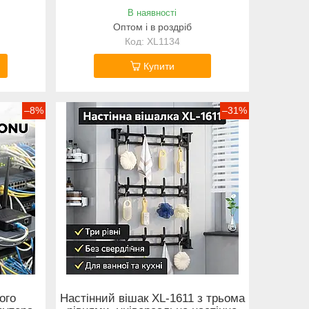
В наявності
Оптом і в роздріб
XL1134
Купити
–8%
–31%
ого
Настінний вішак XL-1611 з трьома