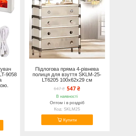
жувач
Підлогова пряма 4-рівнева
LT-9058
полиця для взуття SKLM-25-
а
LT6205 100х62х29 см
кою.
547 ₴
647 ₴
В наявності
Оптом і в роздріб
SKLM25
Купити