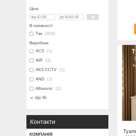
Ціна
В наявності
Так
404
Виробник
ACS
1
AIR
3
AKS CCTV
1
AND
1
Alfasonic
2
Ще 95
Контакти
Туал