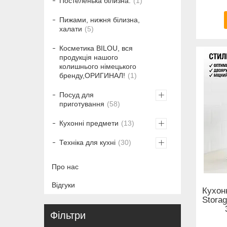
Постеленька білизна.
1
Пижами, нижня білизна,
халати
5
Косметика BILOU, вся
продукція нашого
колишнього німецького
бренду,ОРИГИНАЛ!
1
Посуд для
приготування
58
Кухонні предмети
13
Техніка для кухні
30
Про нас
Відгуки
Кухон
Stora
Фільтри