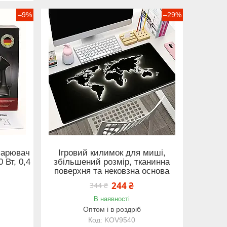
–9%
–29%
парювач
Ігровий килимок для миші,
 Вт, 0,4
збільшений розмір, тканинна
поверхня та нековзна основа
244 ₴
344 ₴
В наявності
Оптом і в роздріб
KOV9540