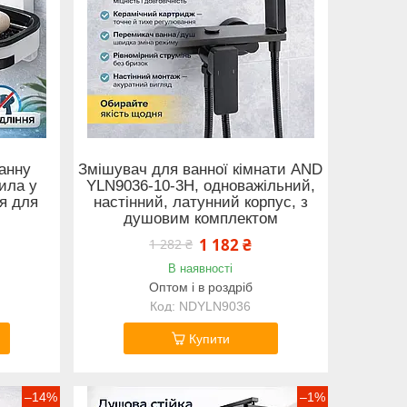
анну
Змішувач для ванної кімнати AND
ила у
YLN9036-10-3H, одноважільний,
я для
настінний, латунний корпус, з
душовим комплектом
1 182 ₴
1 282 ₴
В наявності
Оптом і в роздріб
NDYLN9036
Купити
–14%
–1%