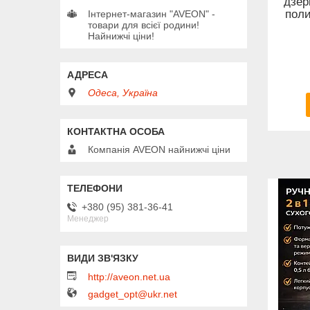
дзер
поли
Інтернет-магазин "AVEON" -
товари для всієї родини!
Найнижчі ціни!
Одеса, Україна
Компанія AVEON найнижчі ціни
+380 (95) 381-36-41
Менеджер
http://aveon.net.ua
gadget_opt@ukr.net