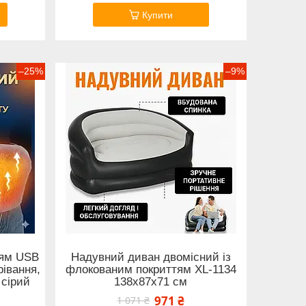
Купити
–25%
–9%
ням USB
Надувний диван двомісний із
рівання,
флокованим покриттям XL-1134
 сірий
138х87х71 см
971 ₴
1 071 ₴