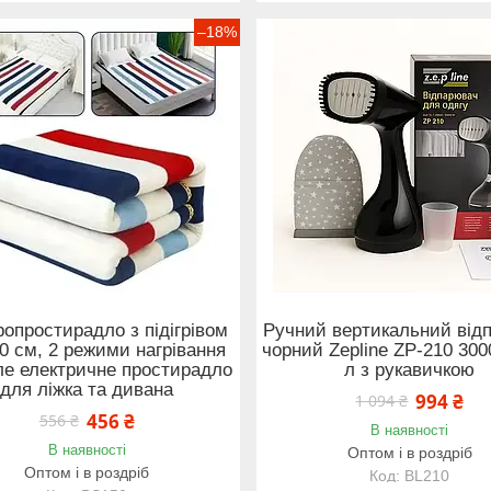
–18%
ропростирадло з підігрівом
Ручний вертикальний від
0 см, 2 режими нагрівання
чорний Zepline ZP-210 3000
е електричне простирадло
л з рукавичкою
для ліжка та дивана
994 ₴
1 094 ₴
456 ₴
556 ₴
В наявності
В наявності
Оптом і в роздріб
Оптом і в роздріб
BL210