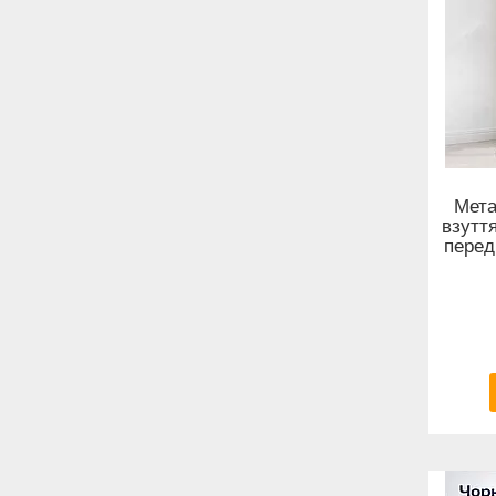
Мета
взутт
перед