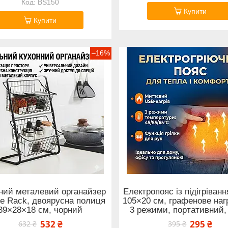
BS150
Купити
Купити
–16%
ний металевий органайзер
Електропояс із підігріван
ge Rack, двоярусна полиця
105×20 см, графенове наг
39×28×18 см, чорний
3 режими, портативний,
532 ₴
295 ₴
632 ₴
395 ₴