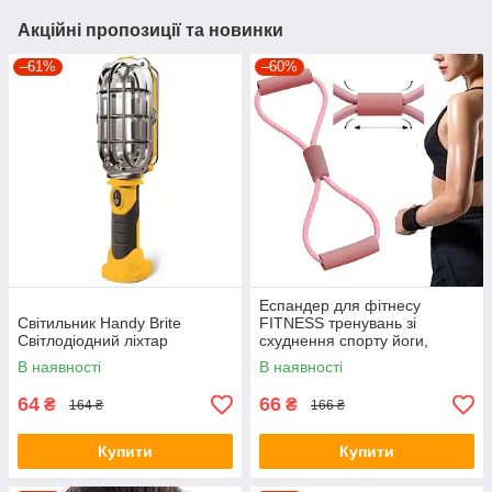
Акційні пропозиції та новинки
–61%
–60%
Еспандер для фітнесу
Світильник Handy Brite
FITNESS тренувань зі
Світлодіодний ліхтар
схуднення спорту йоги,
вісімка, для чоловіків жінок
В наявності
В наявності
64
66
₴
₴
164 ₴
166 ₴
Купити
Купити