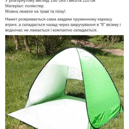
У розгорнутому вигляді 150*165 і висота 110 см
Матеріал: поліестер.
Можна лежати на траві та піску!
Намет розкривається сама завдяки пружинному каркасу
втричі, а складається назад через закручування в "8" вісімку і
водночас не ламається і компактно складається.