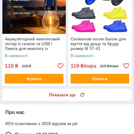
Акумуляторний кемпінговий
Силіконові чохли бахіли для
ліхтар із гачком та USB /
взуття від дощу та бруду
Лампа для кемпінгу із
розмір M 37-41
сонячною панеллю HA-112
В наявності
В наявності
115
119
₴
₴/пара
215 ₴
219 ₴/пара
Купити
Купити
Показати ще
Про нас
85% позитивних з 3828 відгуків за рік