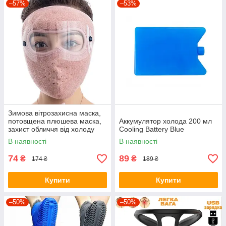
–57%
–53%
Зимова вітрозахисна маска,
потовщена плюшева маска,
Аккумулятор холода 200 мл
захист обличчя від холоду
Cooling Battery Blue
для їзди на велосипеді
В наявності
В наявності
Рожевий
74
89
₴
₴
174 ₴
189 ₴
Купити
Купити
–50%
–50%