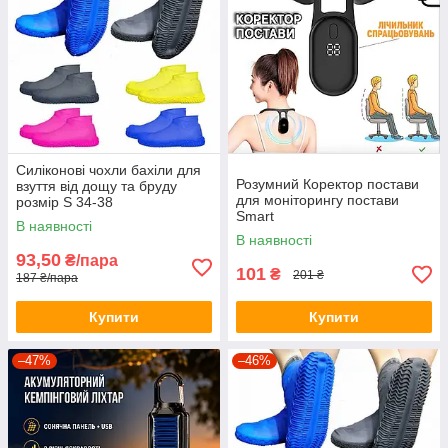
Силіконові чохли бахіли для
Розумний Коректор постави
взуття від дощу та бруду
для моніторингу постави
розмір S 34-38
Smart
В наявності
В наявності
93,50
₴/пара
101
₴
201 ₴
187 ₴/пара
Купити
Купити
–47%
–46%