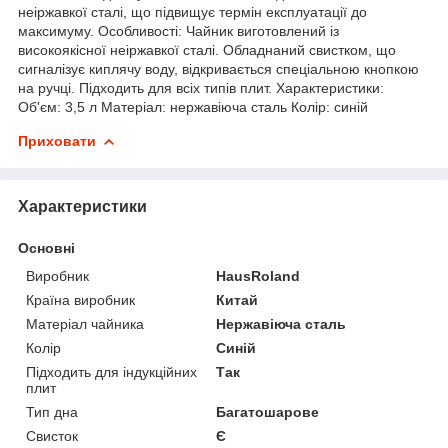
неіржавкої сталі, що підвищує термін експлуатації до
максимуму. Особливості: Чайник виготовлений із
високоякісної неіржавкої сталі. Обладнаний свистком, що
сигналізує киплячу воду, відкривається спеціальною кнопкою
на ручці. Підходить для всіх типів плит. Характеристики:
Об'єм: 3,5 л Матеріал: нержавіюча сталь Колір: синій
Приховати
Характеристики
Основні
Виробник
HausRoland
Країна виробник
Китай
Матеріал чайника
Нержавіюча сталь
Колір
Синій
Підходить для індукційних
Так
плит
Тип дна
Багатошарове
Свисток
Є