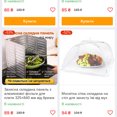
В наявності
В наявності
фільтр для кухонної раковини
80
85
₴
₴
180 ₴
185 ₴
Купити
Купити
–53%
–52%
Захисна складана панель з
алюмінієвої фольги для
Москітна сітка складана на
плити 325×840 мм від бризок
стіл для захисту їжі від мух
жиру
В наявності
В наявності
89
94
₴
₴
189 ₴
194 ₴