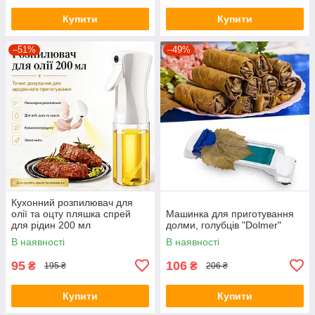
Купити
Купити
–51%
–49%
Кухонний розпилювач для
олії та оцту пляшка спрей
Машинка для приготування
для рідин 200 мл
долми, голубців "Dolmer"
В наявності
В наявності
95
106
₴
₴
195 ₴
206 ₴
Купити
Купити