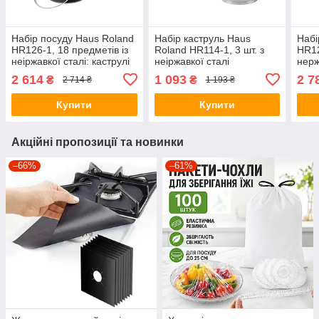
Набір посуду Haus Roland
Набір каструль Haus
Набі
HR126-1, 18 предметів із
Roland HR114-1, 3 шт. з
HR12
неіржавкої сталі: каструлі
неіржавкої сталі
нерж
3,6/6,0 л, ківш 1,9 л,
1,9/2,7/3,6 л. Сріблястий
кастр
2 614
1 093
2 7
₴
₴
2 714 ₴
1 193 ₴
сковорода 2,9 л, чайник
(HR114-1)
1,9 
3,0 (
чайн
Купити
Купити
Акційні пропозиції та новинки
–66%
–61%