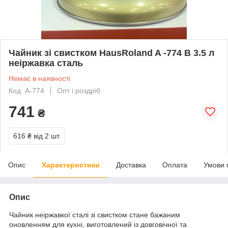
Чайник зі свистком HausRoland A -774 B 3.5 л
неіржавка сталь
Немає в наявності
Код: A-774
Опт і роздріб
741
₴
616 ₴
від 2 шт.
Опис
Характеристики
Доставка
Оплата
Умови 
Опис
Чайник неіржавкої сталі зі свистком стане бажаним
оновленням для кухні, виготовлений із довговічної та