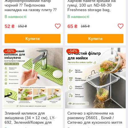
Жиронепроникний папір
Харчові пакети кришки на
чорний ⁇ Тефлонова
гумці, 100 шт. ND-68-30
накладка на газову плиту ⁇
Freshness storage bag,
Захисний папір для плити
Прозорі/Поліетиленові пакети
В наявності
В наявності
для їжі
52
65
₴
₴
152 ₴
165 ₴
Купити
Купити
–56%
–54%
Зливний килимок для
Ситечко з кріпленням на
змішувача (34 × 12 см), LY-
раковину D5601 , Білий /
692, Зелений/Коврик для
Ситечко для кухонного миття
мийки/Коврик на раковину
/ Одноразовий сітчастий