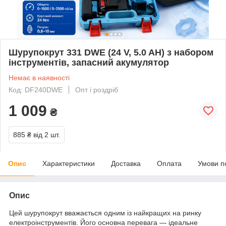
Шурупокрут 331 DWE (24 V, 5.0 AH) з набором
інструментів, запасний акумулятор
Немає в наявності
Код: DF240DWE
Опт і роздріб
1 009
₴
885 ₴
від 2 шт.
Опис
Характеристики
Доставка
Оплата
Умови п
Опис
Цей шурупокрут вважається одним із найкращих на ринку
електроінструментів. Його основна перевага — ідеальне