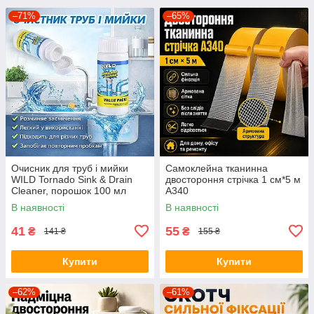
–71%
–65%
Очисник для труб і мийки
Самоклейна тканинна
WILD Tornado Sink & Drain
двостороння стрічка 1 см*5 м
Cleaner, порошок 100 мл
A340
В наявності
В наявності
41
55
₴
₴
141 ₴
155 ₴
Купити
Купити
–62%
–61%