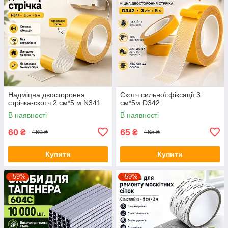
Надміцна двостороння
Скотч сильної фіксації 3
стрічка-скотч 2 см*5 м N341
см*5м D342
В наявності
В наявності
60
65
₴
₴
160 ₴
165 ₴
Купити
Купити
–59%
–59%