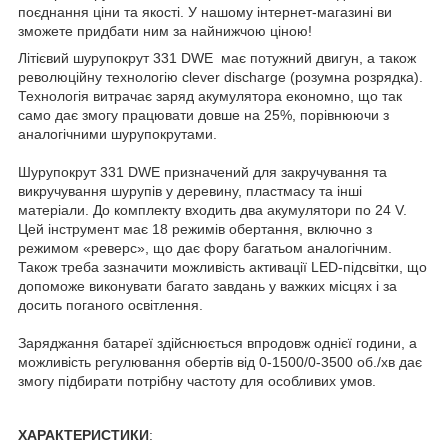
поєднання ціни та якості. У нашому інтернет-магазині ви
зможете придбати ним за найнижчою ціною!
Літієвий шурупокрут 331 DWE має потужний двигун, а також
революційну технологію clever discharge (розумна розрядка).
Технологія витрачає заряд акумулятора економно, що так
само дає змогу працювати довше на 25%, порівнюючи з
аналогічними шурупокрутами.
Шурупокрут 331 DWE призначений для закручування та
викручування шурупів у деревину, пластмасу та інші
матеріали. До комплекту входить два акумулятори по 24 V.
Цей інструмент має 18 режимів обертання, включно з
режимом «реверс», що дає фору багатьом аналогічним.
Також треба зазначити можливість активації LED-підсвітки, що
допоможе виконувати багато завдань у важких місцях і за
досить поганого освітлення.
Заряджання батареї здійснюється впродовж однієї години, а
можливість регулювання обертів від 0-1500/0-3500 об./хв дає
змогу підбирати потрібну частоту для особливих умов.
ХАРАКТЕРИСТИКИ
: