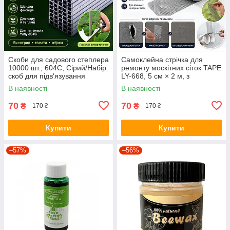
Скоби для садового степлера
Самоклейна стрічка для
10000 шт., 604С, Сірий/Набір
ремонту москітних сіток TAPE
скоб для підв'язування
LY-668, 5 см × 2 м, з
рослин
фібергласу
В наявності
В наявності
70
70
₴
₴
170 ₴
170 ₴
Купити
Купити
–57%
–56%