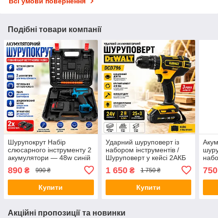
Всі умови повернення
Подібні товари компанії
Шурупокрут Набір
Ударний шуруповерт із
Аку
слюсарного інструменту 2
набором інструментів /
шуру
акумулятори — 48w синій
Шуруповерт у кейсі 2АКБ
наб
X-529
24V 1500mAh X-528
набі
890
1 650
750
₴
₴
990 ₴
1 750 ₴
Жовтий
акум
Купити
Купити
Акційні пропозиції та новинки