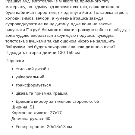
іграшку! Худі виготовлені з м'якого та приємного тілу
матеріалу, на відміну від колючих светрів, ваша дитина не
буде вабитися перед тим, як одягнути його. Толстовка зігріє в
холодні зимові вечори, а кумедна іграшка завжди
супроводжуватиме вашу дитину, адже вона не захоче
випускати її з рук! Ви можете взяти іграшку із собою в поїздку, і
вона чудово впорається з функцією подушки. Кумедна
толстовка з вушками та капюшоном нікого не залишить
байдужим, всі будуть зачаровані вашою дитиною в сім'ї.
Підходить на зріст дитини 130-150 см.
Переваги:
стильний дизайн
універсальний
трансформується
цікава та приємна іграшка
Довжина виробу за тильною стороною: 65
Ширина: 51
Карман на животе: 27х17
Довжина рукава: 60
Розмір іграшки: 20х18х13 см.