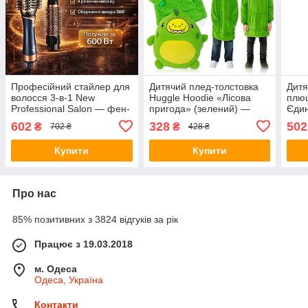
Професійний стайлер для
Дитячий плед-толстовка
Дитя
волосся 3-в-1 New
Huggle Hoodie «Лісова
плюш
Professional Salon — фен-
пригода» (зелений) —
Єдин
щітка, випрямляч та
затишний плед-худі 3 в 1
bag 
602
328
502
₴
₴
702 ₴
428 ₴
укладка | 600W | 4 режими
для ігор і відпочинку
тепл
нагріву
Купити
Купити
Про нас
85% позитивних з 3824 відгуків за рік
Працює з 19.03.2018
м. Одеса
Одеса, Україна
Контакти