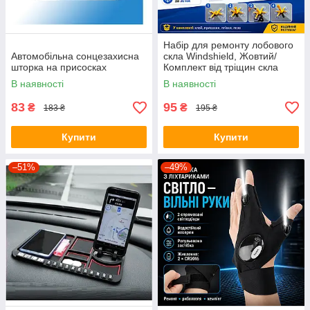
Набір для ремонту лобового
Автомобільна сонцезахисна
скла Windshield, Жовтий/
шторка на присосках
Комплект від тріщин скла
автомобіля
В наявності
В наявності
83
95
₴
₴
183 ₴
195 ₴
Купити
Купити
–51%
–49%