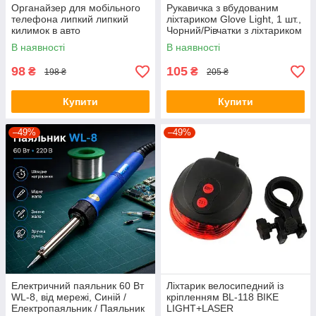
Органайзер для мобільного
Рукавичка з вбудованим
телефона липкий липкий
ліхтариком Glove Light, 1 шт.,
килимок в авто
Чорний/Рівчатки з ліхтариком
В наявності
В наявності
98
105
₴
₴
198 ₴
205 ₴
Купити
Купити
–49%
–49%
Електричний паяльник 60 Вт
Ліхтарик велосипедний із
WL-8, від мережі, Синій /
кріпленням BL-118 BIKE
Електропаяльник / Паяльник
LIGHT+LASER