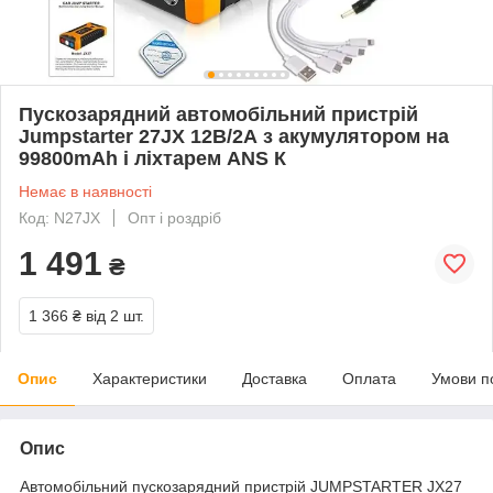
Пускозарядний автомобільний пристрій
Jumpstarter 27JX 12В/2А з акумулятором на
99800mAh і ліхтарем ANS К
Немає в наявності
Код: N27JX
Опт і роздріб
1 491
₴
1 366 ₴
від 2 шт.
Опис
Характеристики
Доставка
Оплата
Умови п
Опис
Автомобільний пускозарядний пристрій JUMPSTARTER JX27