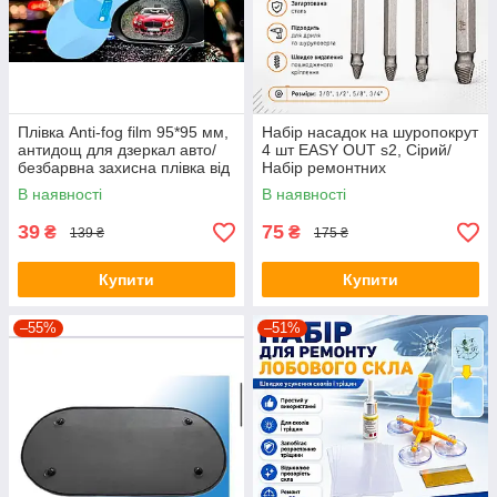
Плівка Anti-fog film 95*95 мм,
Набір насадок на шуропокрут
антидощ для дзеркал авто/
4 шт EASY OUT s2, Сірий/
безбарвна захисна плівка від
Набір ремонтних
води відблисків і бруду
екстракторів біт
В наявності
В наявності
39
75
₴
₴
139 ₴
175 ₴
Купити
Купити
–55%
–51%