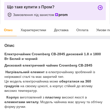
Що таке купити з Пром?
Замовлення під захистом
Опис
Характеристики
Доставка
Оплата
Умови п
Опис
Електрочайник Crownberg CB-2845 дисковий 1.8 л 1800
Вт
Белий и чорний
Дисковий електричний чайник Crownberg CB-2845
Нагрівальний елемент
в електрочайнику зроблений із
неіржавкої сталі та має закритий тип.
Ця модель електрочайника може
обертатися на 360
градусів
на своєму цоколі, а корпус стійкий до впливу
високих температур.
Корпус
виготовлений з
пластику
високої якості
з
елементами металу.
Модель чайника має зручну та обтічну
форму ручки.