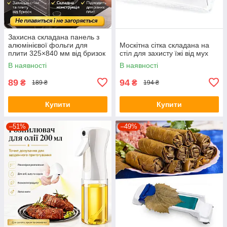
Захисна складана панель з
алюмінієвої фольги для
Москітна сітка складана на
плити 325×840 мм від бризок
стіл для захисту їжі від мух
жиру
В наявності
В наявності
89
94
₴
₴
189 ₴
194 ₴
Купити
Купити
–51%
–49%