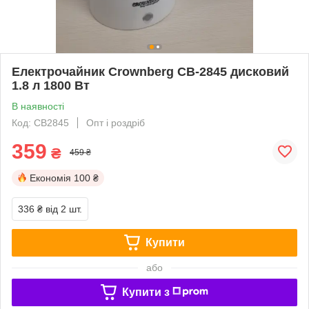
Електрочайник Crownberg CB-2845 дисковий
1.8 л 1800 Вт
В наявності
Код: CB2845
Опт і роздріб
359
₴
459 ₴
Економія
100 ₴
336 ₴
від 2 шт.
Купити
або
Купити з