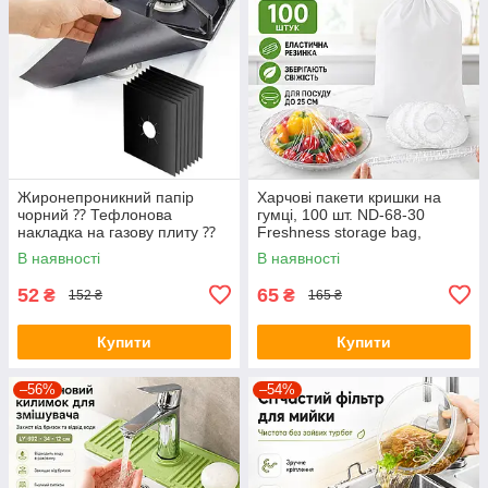
Жиронепроникний папір
Харчові пакети кришки на
чорний ⁇ Тефлонова
гумці, 100 шт. ND-68-30
накладка на газову плиту ⁇
Freshness storage bag,
Захисний папір для плити
Прозорі/Поліетиленові пакети
В наявності
В наявності
для їжі
52
65
₴
₴
152 ₴
165 ₴
Купити
Купити
–56%
–54%