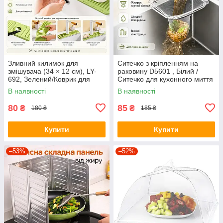
Зливний килимок для
Ситечко з кріпленням на
змішувача (34 × 12 см), LY-
раковину D5601 , Білий /
692, Зелений/Коврик для
Ситечко для кухонного миття
мийки/Коврик на раковину
/ Одноразовий сітчастий
В наявності
В наявності
фільтр для кухонної раковини
80
85
₴
₴
180 ₴
185 ₴
Купити
Купити
–53%
–52%