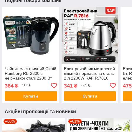
Подібні товари компанії
Чайник електричний Синій
Електрочайник металевий
Елек
Rainberg RB-2300 з
якісний нержавіюча сталь
Вт, 
неіржавкої сталі 2200 Вт
2 л 2200W RAF R.7816
елек
1,8 л
авто
384
341
475
₴
₴
484 ₴
441 ₴
Елек
Купити
Купити
Акційні пропозиції та новинки
–66%
–61%