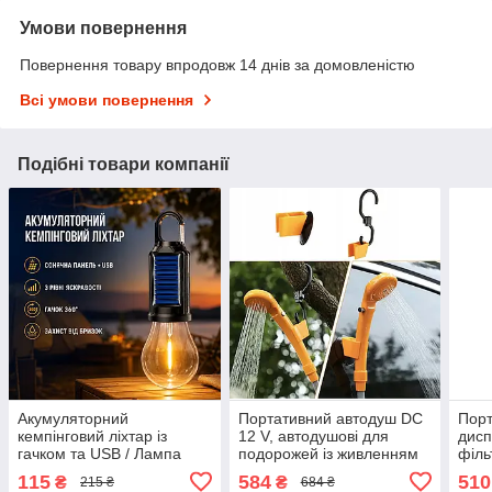
Умови повернення
Повернення товару впродовж 14 днів за домовленістю
Всі умови повернення
Подібні товари компанії
Акумуляторний
Портативний автодуш DC
Порт
кемпінговий ліхтар із
12 V, автодушові для
дисп
гачком та USB / Лампа
подорожей із живленням
філь
для кемпінгу із сонячною
від прикурювача
нап
115
584
510
₴
₴
215 ₴
684 ₴
панеллю HA-112