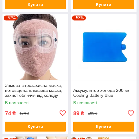
Купити
Купити
–57%
–53%
Зимова вітрозахисна маска,
потовщена плюшева маска,
Аккумулятор холода 200 мл
захист обличчя від холоду
Cooling Battery Blue
для їзди на велосипеді
В наявності
В наявності
Рожевий
74
89
₴
₴
174 ₴
189 ₴
Купити
Купити