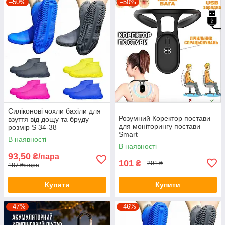
–50%
–50%
Силіконові чохли бахіли для
Розумний Коректор постави
взуття від дощу та бруду
для моніторингу постави
розмір S 34-38
Smart
В наявності
В наявності
93,50
₴/пара
101
₴
201 ₴
187 ₴/пара
Купити
Купити
–47%
–46%