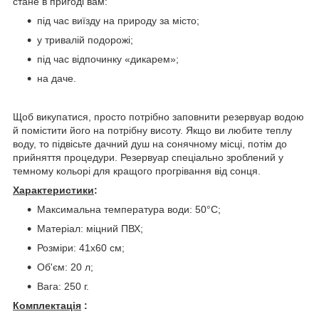
стане в пригоді вам:
під час виїзду на природу за місто;
у тривалій подорожі;
під час відпочинку «дикарем»;
на даче.
Щоб викупатися, просто потрібно заповнити резервуар водою
й помістити його на потрібну висоту. Якщо ви любите теплу
воду, то підвісьте дачний душ на сонячному місці, потім до
прийняття процедури. Резервуар спеціально зроблений у
темному кольорі для кращого прогрівання від сонця.
Характеристики
:
Максимальна температура води: 50°C;
Матеріал: міцний ПВХ;
Розміри: 41x60 см;
Об'єм: 20 л;
Вага: 250 г.
Комплектація
: