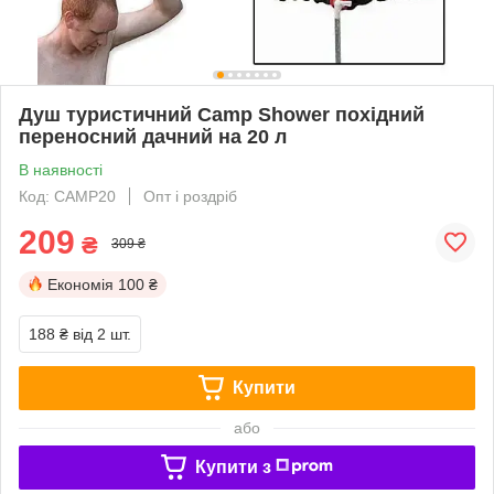
Душ туристичний Camp Shower похідний
переносний дачний на 20 л
В наявності
Код: CAMP20
Опт і роздріб
209
₴
309 ₴
Економія
100 ₴
188 ₴
від 2 шт.
Купити
або
Купити з