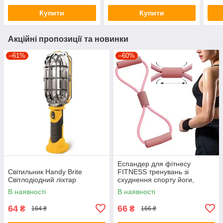
Купити
Купити
Акційні пропозиції та новинки
–61%
–60%
Еспандер для фітнесу
Світильник Handy Brite
FITNESS тренувань зі
Світлодіодний ліхтар
схуднення спорту йоги,
вісімка, для чоловіків жінок
В наявності
В наявності
64
66
₴
₴
164 ₴
166 ₴