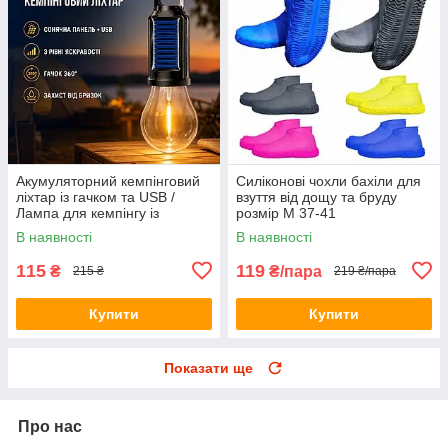
Акумуляторний кемпінговий
Силіконові чохли бахіли для
ліхтар із гачком та USB /
взуття від дощу та бруду
Лампа для кемпінгу із
розмір M 37-41
сонячною панеллю HA-112
В наявності
В наявності
115
119
₴
₴/пара
215 ₴
219 ₴/пара
Купити
Купити
Показати ще
Про нас