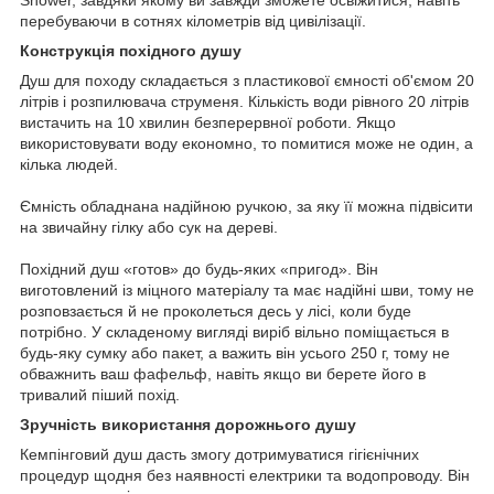
Shower, завдяки якому ви завжди зможете освіжитися, навіть
перебуваючи в сотнях кілометрів від цивілізації.
Конструкція похідного душу
Душ для походу складається з пластикової ємності об'ємом 20
літрів і розпилювача струменя. Кількість води рівного 20 літрів
вистачить на 10 хвилин безперервної роботи. Якщо
використовувати воду економно, то помитися може не один, а
кілька людей.
Ємність обладнана надійною ручкою, за яку її можна підвісити
на звичайну гілку або сук на дереві.
Похідний душ «готов» до будь-яких «пригод». Він
виготовлений із міцного матеріалу та має надійні шви, тому не
розповзається й не проколеться десь у лісі, коли буде
потрібно. У складеному вигляді виріб вільно поміщається в
будь-яку сумку або пакет, а важить він усього 250 г, тому не
обважнить ваш фафельф, навіть якщо ви берете його в
тривалий піший похід.
Зручність використання дорожнього душу
Кемпінговий душ дасть змогу дотримуватися гігієнічних
процедур щодня без наявності електрики та водопроводу. Він