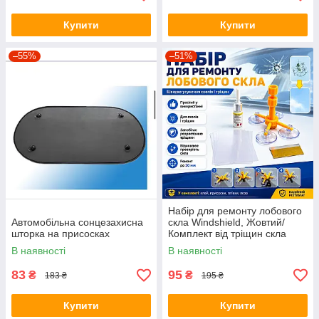
Купити
Купити
–55%
–51%
Набір для ремонту лобового
Автомобільна сонцезахисна
скла Windshield, Жовтий/
шторка на присосках
Комплект від тріщин скла
автомобіля
В наявності
В наявності
83
95
₴
₴
183 ₴
195 ₴
Купити
Купити