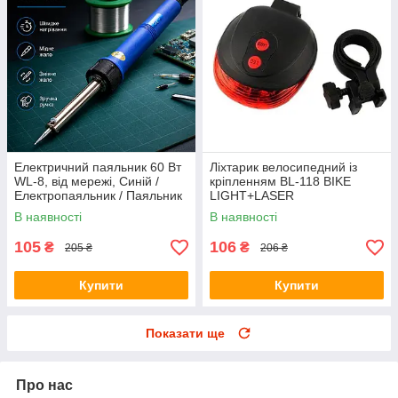
Електричний паяльник 60 Вт
Ліхтарик велосипедний із
WL-8, від мережі, Синій /
кріпленням BL-118 BIKE
Електропаяльник / Паяльник
LIGHT+LASER
для мікросхем / Паяльник з
В наявності
В наявності
мідним жалом
105
106
₴
₴
205 ₴
206 ₴
Купити
Купити
Показати ще
Про нас