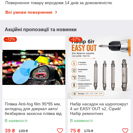
Повернення товару впродовж 14 днів за домовленістю
Всі умови повернення
Акційні пропозиції та новинки
–72%
–57%
Плівка Anti-fog film 95*95 мм,
Набір насадок на шуропокрут
антидощ для дзеркал авто/
4 шт EASY OUT s2, Сірий/
безбарвна захисна плівка від
Набір ремонтних
води відблисків і бруду
екстракторів біт
В наявності
В наявності
39
75
₴
₴
139 ₴
175 ₴