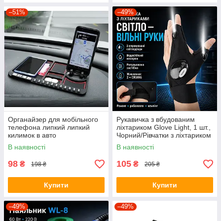
–51%
–49%
Органайзер для мобільного
Рукавичка з вбудованим
телефона липкий липкий
ліхтариком Glove Light, 1 шт.,
килимок в авто
Чорний/Рівчатки з ліхтариком
В наявності
В наявності
98
105
₴
₴
198 ₴
205 ₴
Купити
Купити
–49%
–49%