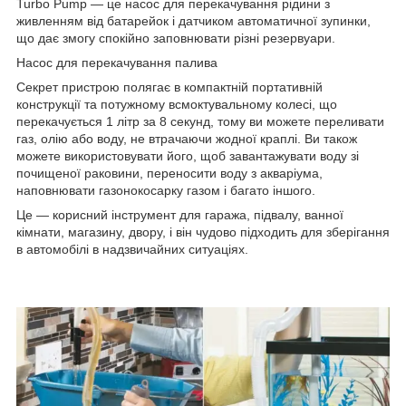
Turbo Pump — це насос для перекачування рідини з
живленням від батарейок і датчиком автоматичної зупинки,
що дає змогу спокійно заповнювати різні резервуари.
Насос для перекачування палива
Секрет пристрою полягає в компактній портативній
конструкції та потужному всмоктувальному колесі, що
перекачується 1 літр за 8 секунд, тому ви можете переливати
газ, олію або воду, не втрачаючи жодної краплі. Ви також
можете використовувати його, щоб завантажувати воду зі
почищеної раковини, переносити воду з акваріума,
наповнювати газонокосарку газом і багато іншого.
Це — корисний інструмент для гаража, підвалу, ванної
кімнати, магазину, двору, і він чудово підходить для зберігання
в автомобілі в надзвичайних ситуаціях.