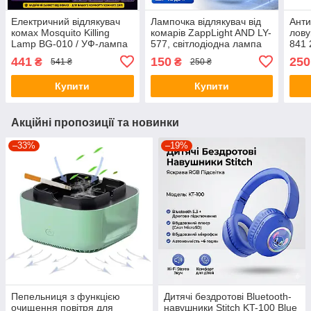
Електричний відлякувач
Лампочка відлякувач від
Анти
комах Mosquito Killing
комарів ZappLight AND LY-
лову
Lamp BG-010 / УФ-лампа
577, світлодіодна лампа
841 
від комарів 360° USB /
знищувач комах
елек
441
150
250
₴
₴
541 ₴
250 ₴
Настінний знищувач комах
5 Вт
Купити
Купити
Акційні пропозиції та новинки
–33%
–19%
Пепельниця з функцією
Дитячі бездротові Bluetooth-
очищення повітря для
навушники Stitch KT-100 Blue