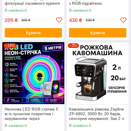
фільтрації пасивного куріння
з RGB-підсвіткою,
від сигарет POT AND461
вбудованим мікрофоном та
В наявності
В наявності
слотом для карти пам'яті
205
430
₴
₴
305 ₴
530 ₴
Купити
Купити
–14%
–3%
Неонова LED RGB стрічка 5
Кавомашина ріжкова Zepline
м із лускатим покриттям і
ZP-6802, 3000 Вт, 20 барів,
керуванням через
сенсорне керування, бак 2 л
застосунок, пульт
В наявності
В наявності