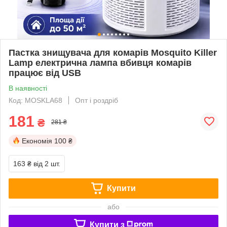
Пастка знищувача для комарів Mosquito Killer
Lamp електрична лампа вбивця комарів
працює від USB
В наявності
Код: MOSKLA68
Опт і роздріб
181
₴
281 ₴
Економія
100 ₴
163 ₴
від 2 шт.
Купити
або
Купити з