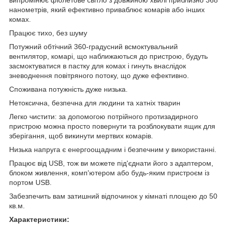
випромінює фіолетове світло з довжиною хвилі приблизно 368
нанометрів, який ефективно приваблює комарів або інших
комах.
Працює тихо, без шуму
Потужний обтічний 360-градусний всмоктувальний
вентилятор, комарі, що наближаються до пристрою, будуть
засмоктуватися в пастку для комах і гинуть внаслідок
зневоднення повітряного потоку, що дуже ефективно.
Споживана потужність дуже низька.
Нетоксична, безпечна для людини та хатніх тварин
Легко чистити: за допомогою потрійного протизадирного
пристрою можна просто повернути та розблокувати ящик для
зберігання, щоб викинути мертвих комарів.
Низька напруга є енергоощадним і безпечним у використанні.
Працює від USB, тож ви можете під'єднати його з адаптером,
блоком живлення, комп'ютером або будь-яким пристроєм із
портом USB.
Забезпечить вам затишний відпочинок у кімнаті площею до 50
кв.м.
Характеристики: