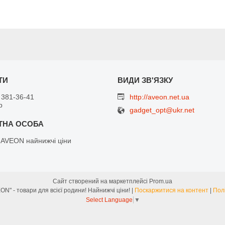
 381-36-41
http://aveon.net.ua
р
gadget_opt@ukr.net
 AVEON найнижчі ціни
Сайт створений на маркетплейсі
Prom.ua
Інтернет-магазин "AVEON" - товари для всієї родини! Найнижчі ціни! |
Поскаржитися на контент
|
Пол
Select Language
▼