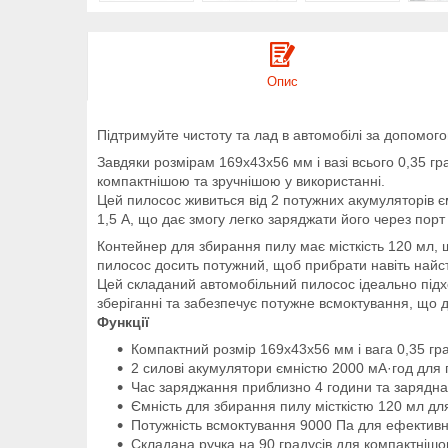
Опис
Підтримуйте чистоту та лад в автомобілі за допомог
Завдяки розмірам 169x43x56 мм і вазі всього 0,35 гр
компактнішою та зручнішою у використанні.
Цей пилосос живиться від 2 потужних акумуляторів є
1,5 А, що дає змогу легко заряджати його через порт
Контейнер для збирання пилу має місткість 120 мл, 
пилосос досить потужний, щоб прибрати навіть найсті
Цей складаний автомобільний пилосос ідеально підход
зберіганні та забезпечує потужне всмоктування, що 
Функції
Компактний розмір 169x43x56 мм і вага 0,35 гр
2 силові акумулятори ємністю 2000 мА·год для 
Час заряджання приблизно 4 години та зарядна 
Ємність для збирання пилу місткістю 120 мл дл
Потужність всмоктування 9000 Па для ефектив
Складана ручка на 90 градусів для компактнішо