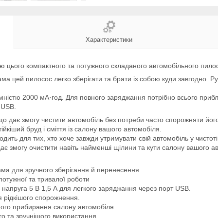
Характеристики
ою цього компактного та потужного складаного автомобільного пило
ама цей пилосос легко зберігати та брати із собою куди завгодно. Ру
мністю 2000 мА·год. Для повного заряджання потрібно всього прибл
 USB.
що дає змогу чистити автомобіль без потреби часто спорожняти йог
йкіший бруд і сміття із салону вашого автомобіля.
ить для тих, хто хоче завжди утримувати свій автомобіль у чистоті 
дає змогу очистити навіть найменші щілини та кути салону вашого а
ама для зручного зберігання й перенесення
потужної та тривалої роботи
напруга 5 В 1,5 А для легкого заряджання через порт USB.
я рідкішого спорожнення.
ного прибирання салону автомобіля
го та зручнішого використання