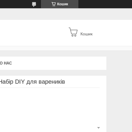
Кошик
Кошик
О НАС
Набір DIY для вареників