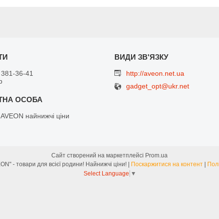
 381-36-41
http://aveon.net.ua
р
gadget_opt@ukr.net
 AVEON найнижчі ціни
Сайт створений на маркетплейсі
Prom.ua
Інтернет-магазин "AVEON" - товари для всієї родини! Найнижчі ціни! |
Поскаржитися на контент
|
Пол
Select Language
▼