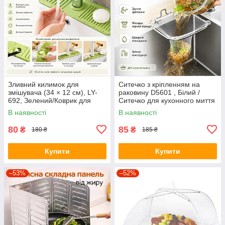
Зливний килимок для
Ситечко з кріпленням на
змішувача (34 × 12 см), LY-
раковину D5601 , Білий /
692, Зелений/Коврик для
Ситечко для кухонного миття
мийки/Коврик на раковину
/ Одноразовий сітчастий
В наявності
В наявності
фільтр для кухонної раковини
80
85
₴
₴
180 ₴
185 ₴
Купити
Купити
–53%
–52%