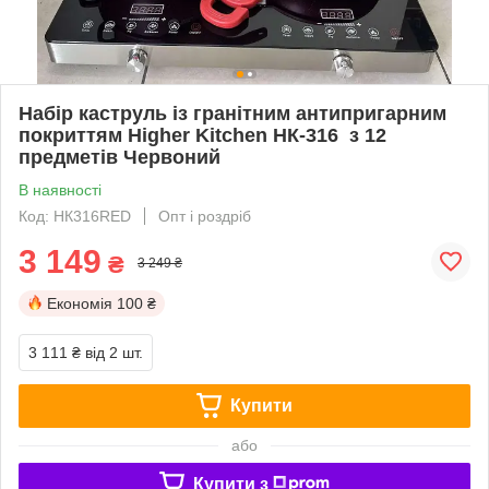
Набір каструль із гранітним антипригарним
покриттям Higher Kitchen НК-316 з 12
предметів Червоний
В наявності
Код: НК316RED
Опт і роздріб
3 149
₴
3 249 ₴
Економія
100 ₴
3 111 ₴
від 2 шт.
Купити
або
Купити з