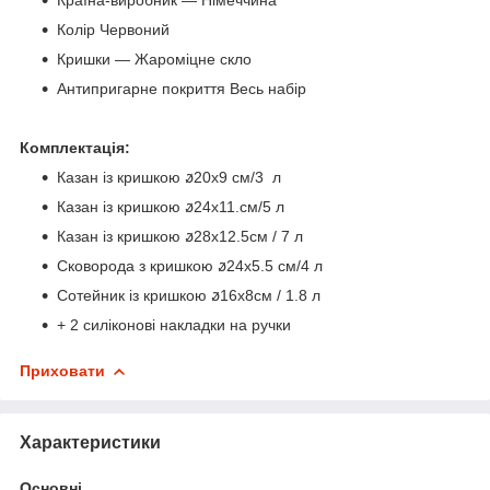
Колір Червоний
Кришки — Жароміцне скло
Антипригарне покриття Весь набір
Комплектація:
Казан із кришкою ꬿ20х9 см/3 л
Казан із кришкою ꬿ24х11.см/5 л
Казан із кришкою ꬿ28х12.5см / 7 л
Сковорода з кришкою ꬿ24х5.5 см/4 л
Сотейник із кришкою ꬿ16х8см / 1.8 л
+ 2 силіконові накладки на ручки
Приховати
Характеристики
Основні