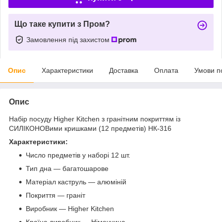
Що таке купити з Пром?
Замовлення під захистом
Опис
Характеристики
Доставка
Оплата
Умови п
Опис
Набір посуду Higher Kitchen з гранітним покриттям із
СИЛІКОНОВими кришками (12 предметів) НК-316
Характеристики:
Число предметів у наборі 12 шт.
Тип дна — багатошарове
Матеріал каструль — алюміній
Покриття — граніт
Виробник — Higher Kitchen
Країна-виробник — Німеччина