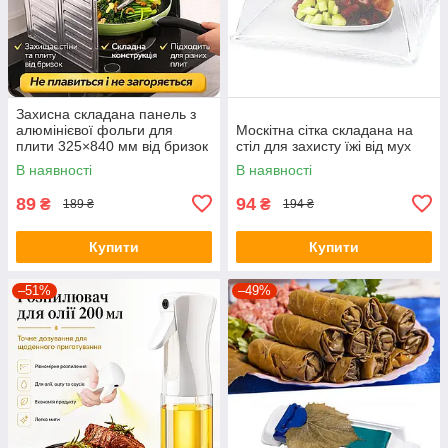
Захисна складана панель з
алюмінієвої фольги для
Москітна сітка складана на
плити 325×840 мм від бризок
стіл для захисту їжі від мух
жиру
В наявності
В наявності
89
94
₴
₴
189 ₴
194 ₴
Купити
Купити
–51%
–49%