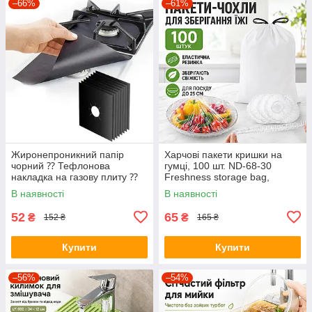
–66%
–61%
Жиронепроникний папір
Харчові пакети кришки на
чорний ⁇ Тефлонова
гумці, 100 шт. ND-68-30
накладка на газову плиту ⁇
Freshness storage bag,
Захисний папір для плити
Прозорі/Поліетиленові пакети
В наявності
В наявності
для їжі
52
65
₴
₴
152 ₴
165 ₴
Купити
Купити
–56%
–54%