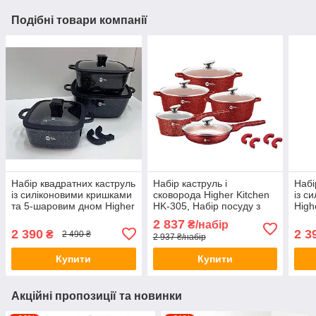
Подібні товари компанії
Набір квадратних каструль
Набір каструль і
Набі
із силіконовими кришками
сковорода Higher Kitchen
із с
та 5-шаровим дном Higher
HK-305, Набір посуду з
High
Kitchen HK-323 Чорний
гранітним антипригарним
Чер
2 837
₴/набір
покриттям КРАСНИЙ
2 390
2 3
₴
2 490 ₴
2 937 ₴/набір
Купити
Купити
Акційні пропозиції та новинки