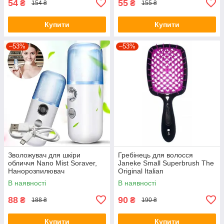
54
55
₴
₴
154 ₴
155 ₴
Купити
Купити
–53%
–53%
Зволожувач для шкіри
Гребінець для волосся
обличчя Nano Mist Soraver,
Janeke Small Superbrush The
Нанорозпилювач
Original Italian
В наявності
В наявності
88
90
₴
₴
188 ₴
190 ₴
Купити
Купити