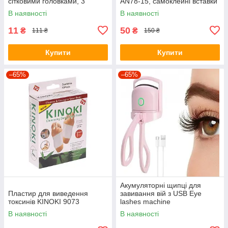
сітковими головками, 3
AN78-15, самоклейні вставки
швидкостями та LCD-
від натирання та мозолів, для
В наявності
В наявності
дисплеєм, корпус із
зменшення розміру взуття
цинкового сплав
11
50
₴
₴
111 ₴
150 ₴
Купити
Купити
–65%
–65%
Акумуляторні щипці для
Пластир для виведення
завивання вій з USB Eye
токсинів KINOKI 9073
lashes machine
В наявності
В наявності