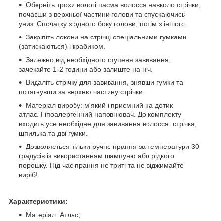
Оберніть трохи вологі пасма волосся навколо стрічки,
почавши з верхньої частини голови та спускаючись
униз. Спочатку з одного боку голови, потім з іншого.
Закріпіть локони на стрічці спеціальними гумками
(затискаються) і крабиком.
Залежно від необхідного ступеня завивання,
зачекайте 1-2 години або залиште на ніч.
Видаліть стрічку для завивання, знявши гумки та
потягнувши за верхню частину стрічки.
Матеріал виробу: м'який і приємний на дотик
атлас. Гіпоалергенний наповнювач. До комплекту
входить усе необхідне для завивання волосся: стрічка,
шпилька та дві гумки.
Дозволяється тільки ручне прання за температури 30
градусів із використанням шампуню або рідкого
порошку. Під час прання не триті та не віджимайте
виріб!
Характеристики:
Матеріал: Атлас;