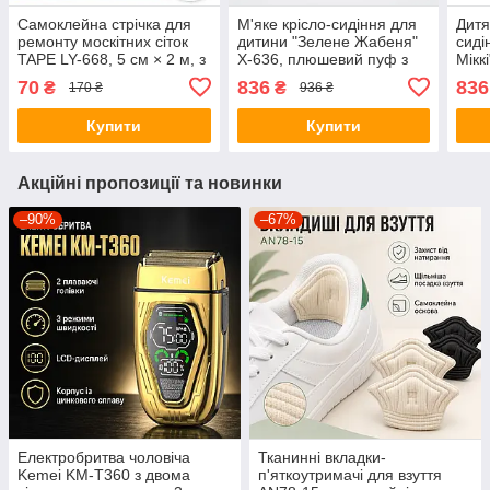
Самоклейна стрічка для
М'яке крісло-сидіння для
Дитя
ремонту москітних сіток
дитини "Зелене Жабеня"
сиді
TAPE LY-668, 5 см × 2 м, з
X-636, плюшевий пуф з
Мікк
фібергласу
дугою
для 
70
836
836
₴
₴
170 ₴
936 ₴
Купити
Купити
Акційні пропозиції та новинки
–90%
–67%
Електробритва чоловіча
Тканинні вкладки-
Kemei KM-T360 з двома
п'яткоутримачі для взуття