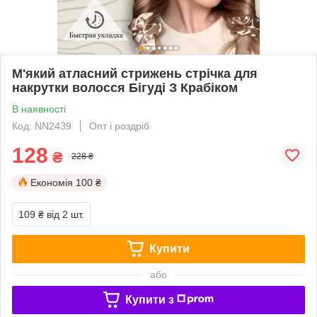
М'який атласний стрижень стрічка для
накрутки волосся Бігуді З Крабіком
В наявності
Код: NN2439
Опт і роздріб
128
₴
228 ₴
Економія
100 ₴
109 ₴
від 2 шт.
Купити
або
Купити з