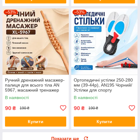
–53%
–53%
Ручний дренажний масажер-
Ортопедичні устілки 250-280
палиця для всього тіла AN
мм (39-44р), AN195 Чорний/
5967, масажний тренажер
Устілки для спорту
для спини, живота, талії,
універсальні/Рережні устілки
В наявності
В наявності
стегон і ніг, коричневий
для взуття
90
90
₴
₴
190 ₴
190 ₴
Купити
Купити
Показати ще