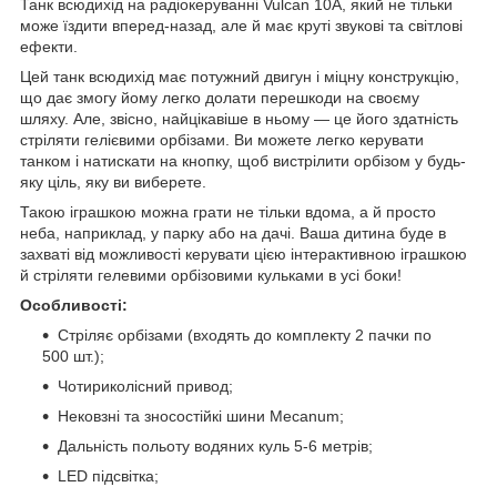
Танк всюдихід на радіокеруванні Vulcan 10A, який не тільки
може їздити вперед-назад, але й має круті звукові та світлові
ефекти.
Цей танк всюдихід має потужний двигун і міцну конструкцію,
що дає змогу йому легко долати перешкоди на своєму
шляху. Але, звісно, найцікавіше в ньому — це його здатність
стріляти гелієвими орбізами. Ви можете легко керувати
танком і натискати на кнопку, щоб вистрілити орбізом у будь-
яку ціль, яку ви виберете.
Такою іграшкою можна грати не тільки вдома, а й просто
неба, наприклад, у парку або на дачі. Ваша дитина буде в
захваті від можливості керувати цією інтерактивною іграшкою
й стріляти гелевими орбізовими кульками в усі боки!
Особливості:
Стріляє орбізами (входять до комплекту 2 пачки по
500 шт.);
Чотириколісний привод;
Нековзні та зносостійкі шини Mecanum;
Дальність польоту водяних куль 5-6 метрів;
LED підсвітка;