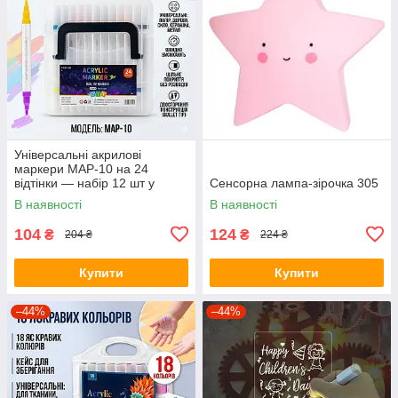
Універсальні акрилові
маркери MAP-10 на 24
відтінки — набір 12 шт у
Сенсорна лампа-зірочка 305
зручному кейсі для творчості
В наявності
В наявності
та декору
104
124
₴
₴
204 ₴
224 ₴
Купити
Купити
–44%
–44%