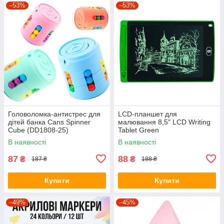
–53%
–53%
Головоломка-антистрес для
LCD-планшет для
дітей банка Cans Spinner
малювання 8,5" LCD Writing
Cube (DD1808-25)
Tablet Green
В наявності
В наявності
87
88
₴
₴
187 ₴
188 ₴
Купити
Купити
–49%
–45%