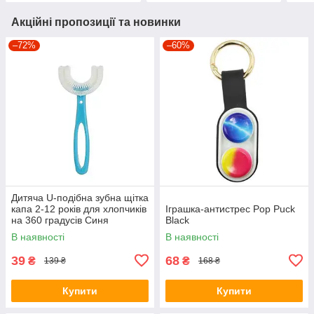
Акційні пропозиції та новинки
–72%
–60%
Дитяча U-подібна зубна щітка
капа 2-12 років для хлопчиків
Іграшка-антистрес Pop Puck
на 360 градусів Синя
Black
В наявності
В наявності
39
68
₴
₴
139 ₴
168 ₴
Купити
Купити