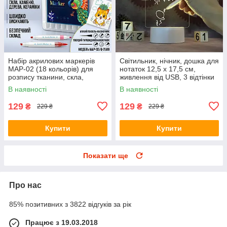
Набір акрилових маркерів
Світильник, нічник, дошка для
MAP-02 (18 кольорів) для
нотаток 12,5 х 17,5 см,
розпису тканини, скла,
живлення від USB, 3 відтінки
каменю та кераміки
підсвічування, з крейдовим
В наявності
В наявності
маркером
129
129
₴
₴
229 ₴
229 ₴
Купити
Купити
Показати ще
Про нас
85% позитивних з 3822 відгуків за рік
Працює з 19.03.2018