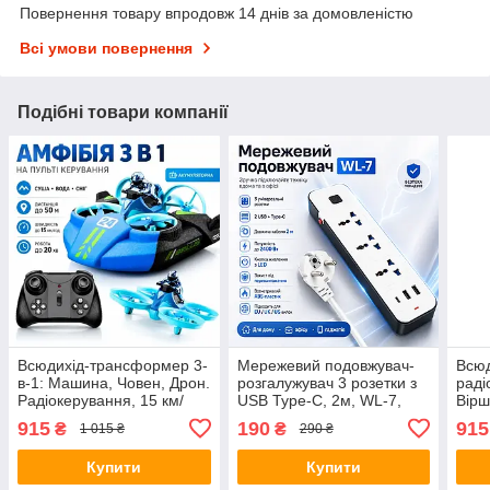
Повернення товару впродовж 14 днів за домовленістю
Всі умови повернення
Подібні товари компанії
Всюдихід-трансформер 3-
Мережевий подовжувач-
Всюд
в-1: Машина, Човен, Дрон.
розгалужувач 3 розетки з
раді
Радіокерування, 15 км/
USB Type-C, 2м, WL-7,
Вірш
год, синій/Амфібія 3в1/
Білий / Подовжувач з USB
зеле
915
190
915
₴
₴
1 015 ₴
290 ₴
Радіокерована іграшка
портами / Мережевий
раді
фільтр
Купити
Купити