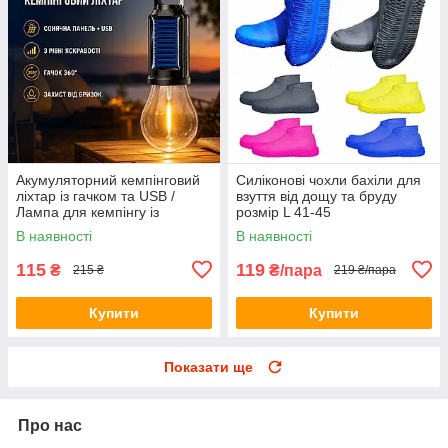
Акумуляторний кемпінговий
Силіконові чохли бахіли для
ліхтар із гачком та USB /
взуття від дощу та бруду
Лампа для кемпінгу із
розмір L 41-45
сонячною панеллю HA-112
В наявності
В наявності
115
119
₴
₴/пара
215 ₴
219 ₴/пара
Купити
Купити
Показати ще
Про нас