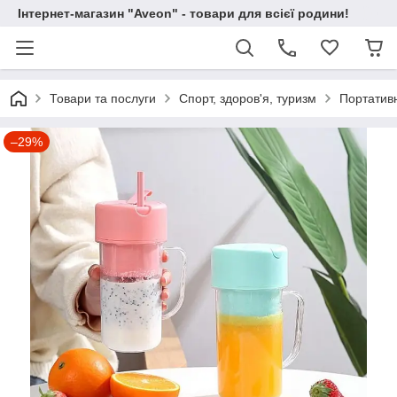
Інтернет-магазин "Aveon" - товари для всієї родини!
Товари та послуги
Спорт, здоров'я, туризм
Портативн
–29%