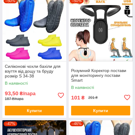
–50%
–50%
Силіконові чохли бахіли для
Розумний Коректор постави
взуття від дощу та бруду
для моніторингу постави
розмір S 34-38
Smart
В наявності
В наявності
93,50
₴/пара
101
₴
201 ₴
187 ₴/пара
Купити
Купити
–47%
–46%