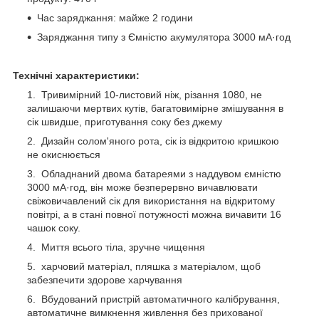
Час заряджання: майже 2 години
Заряджання типу з Ємністю акумулятора 3000 мА·год
Технічні характеристики:
Тривимірний 10-листовий ніж, різання 1080, не
залишаючи мертвих кутів, багатовимірне змішування в
сік швидше, приготування соку без джему
Дизайн солом'яного рота, сік із відкритою кришкою
не окиснюється
Обладнаний двома батареями з наддувом ємністю
3000 мА·год, він може безперервно вичавлювати
свіжовичавлений сік для використання на відкритому
повітрі, а в стані повної потужності можна вичавити 16
чашок соку.
Миття всього тіла, зручне чищення
харчовий матеріал, пляшка з матеріалом, щоб
забезпечити здорове харчування
Вбудований пристрій автоматичного калібрування,
автоматичне вимкнення живлення без прихованої