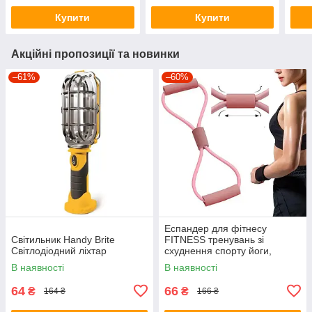
ніжкою
Купити
Купити
Акційні пропозиції та новинки
–61%
–60%
Еспандер для фітнесу
Світильник Handy Brite
FITNESS тренувань зі
Світлодіодний ліхтар
схуднення спорту йоги,
вісімка, для чоловіків жінок
В наявності
В наявності
64
66
₴
₴
164 ₴
166 ₴