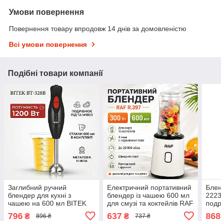
Умови повернення
Повернення товару впродовж 14 днів за домовленістю
Всі умови повернення
Подібні товари компанії
Заглибний ручний
Електричний портативний
Блен
блендер для кухні з
блендер із чашею 600 мл
2223
чашею на 600 мл BITEK
для смузі та коктейлів RAF
подр
BT-328B Чорний1200W
R.397 300W Білий
і сму
796
637
868
₴
₴
896 ₴
737 ₴
Блендер з металевою