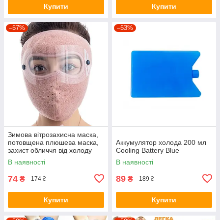
Купити
Купити
–57%
–53%
Зимова вітрозахисна маска,
потовщена плюшева маска,
Аккумулятор холода 200 мл
захист обличчя від холоду
Cooling Battery Blue
для їзди на велосипеді
В наявності
В наявності
Рожевий
74
89
₴
₴
174 ₴
189 ₴
Купити
Купити