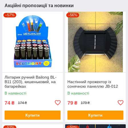
Акційні пропозиції та новинки
–57%
–56%
Ліхтарик ручний Bailong BL-
B11 (203), кишеньковий, на
Настінний прожектор із
батарейках
сонячною панеллю JB-012
В наявності
В наявності
74
79
₴
₴
174 ₴
179 ₴
Купити
Купити
–52%
–50%