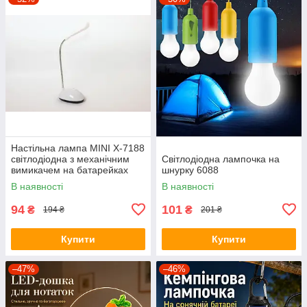
Настільна лампа MINI X-7188
світлодіодна з механічним
Світлодіодна лампочка на
вимикачем на батарейках
шнурку 6088
В наявності
В наявності
94
101
₴
₴
194 ₴
201 ₴
Купити
Купити
–47%
–46%