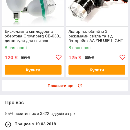
Дисколампа світлодіодна
Ліхтар налобний із 3
обертова Crownberg CB-0301
режимами світла та від
диско куля для вечірок
батарейок AA ZHUJIE-LIGHT
ZJ-1707
В наявності
В наявності
120
125
₴
₴
220 ₴
225 ₴
Купити
Купити
Показати ще
Про нас
85% позитивних з 3822 відгуків за рік
Працює з 19.03.2018