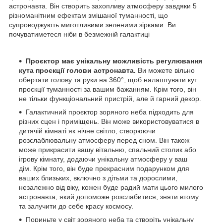
астронавта. Він створить захопливу атмосферу завдяки 5
різноманітним ефектам змішаної туманності, що
супроводжують миготливими зеленими зірками. Ви
почуватиметеся ніби в безмежній галактиці
Проєктор має унікальну можливість регулювання
кута проєкції голови астронавта.
Ви можете вільно
обертати голову та руки на 360°, щоб налаштувати кут
проєкції туманності за вашим бажанням. Крім того, він
не тільки функціональний пристрій, але й гарний декор.
Галактичний проєктор зоряного неба підходить для
різних сцен і приміщень. Він може використовуватися в
дитячій кімнаті як нічне світло, створюючи
розслаблювальну атмосферу перед сном. Він також
може прикрасити вашу вітальню, спальний столик або
ігрову кімнату, додаючи унікальну атмосферу у ваш
дім. Крім того, він буде прекрасним подарунком для
ваших близьких, включно з дітьми та дорослими,
незалежно від віку, кожен буде радий мати цього милого
астронавта, який допоможе розслабитися, зняти втому
та залучити до себе красу космосу.
Пориньте у світ зоряного неба та створіть унікальну