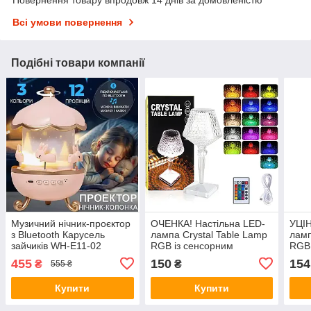
Повернення товару впродовж 14 днів за домовленістю
Всі умови повернення
Подібні товари компанії
Музичний нічник-проєктор
ОЧЕНКА! Настільна LED-
УЦІН
з Bluetooth Карусель
лампа Crystal Table Lamp
ламп
зайчиків WH-E11-02
RGB із сенсорним
RGB 
Дитячий музичний нічник
керуванням, пультом
керу
455
150
154
₴
₴
555 ₴
керування, 16 кольорами
керу
(Плохе паковання 3549)
підс
Купити
Купити