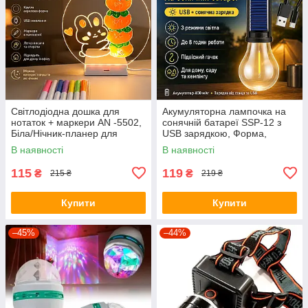
Світлодіодна дошка для
Акумуляторна лампочка на
нотаток + маркери AN -5502,
сонячній батареї SSP-12 з
Біла/Нічник-планер для
USB зарядкою, Форма,
записів/Лед дошка/Нічник
Рандом/підвісна лампочка
В наявності
В наявності
дошка для малювання
для кемпінгу
115
119
₴
₴
215 ₴
219 ₴
Купити
Купити
–45%
–44%