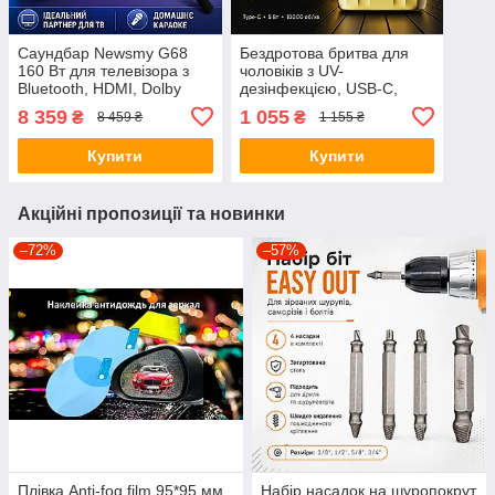
Саундбар Newsmy G68
Бездротова бритва для
160 Вт для телевізора з
чоловіків з UV-
Bluetooth, HDMI, Dolby
дезінфекцією, USB-C,
Digital, сабвуфером і
Kemei KM-T418, Градієнт /
8 359
1 055
₴
₴
8 459 ₴
1 155 ₴
підтримкою мікрофона
Шейвер / Акумуляторна
чоловіча електробритва
Купити
Купити
Акційні пропозиції та новинки
–72%
–57%
Плівка Anti-fog film 95*95 мм,
Набір насадок на шуропокрут