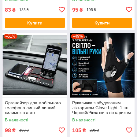
83
95
₴
₴
183 ₴
195 ₴
Купити
Купити
–51%
–49%
Органайзер для мобільного
Рукавичка з вбудованим
телефона липкий липкий
ліхтариком Glove Light, 1 шт.,
килимок в авто
Чорний/Рівчатки з ліхтариком
В наявності
В наявності
98
105
₴
₴
198 ₴
205 ₴