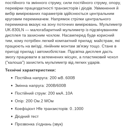
постійного та змінного струму, сили постійного струму, опору,
перевірки працездатності транзисторів і діодів. Увімкнення й
вибір вимірюваних параметрів здійснюється центральним
круговим перемикачем. Напрямок стрілки центрального
перемикача вказує на зону поточних вимірювань. Мультиметр
UK-830LN — малогабаритний мультиметр із підсвічуванням
дисплея та захисним чохлом. Насамперед буде корисний
тим, кому потрібен легкий компактний прилад: майстрам, які
працюють на виїзді, лінійним монтам зв'язку тощо. Стане в
пригоді прилад і автомобілістам. Підсвітка дисплея дасть
змогу працювати в затемнених місцях, а пластиковий чохол
("калоша") захистить мультиметр від легких ударів.
Технічні характеристики:
Постійна напруга: 200 мВ..600В
Змінна напруга: 200В/600В
Постійний струм: 200 мкА..10А
Опір: 200 Ом.2 МОм
Коефіцієнт Hfe транзисторів: 0..1000
Діодний тест
Прозвонка з'єднань (звук)