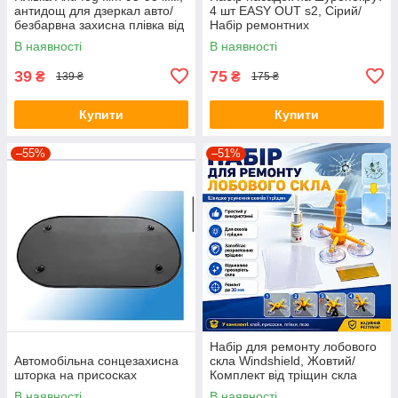
антидощ для дзеркал авто/
4 шт EASY OUT s2, Сірий/
безбарвна захисна плівка від
Набір ремонтних
води відблисків і бруду
екстракторів біт
В наявності
В наявності
39
75
₴
₴
139 ₴
175 ₴
Купити
Купити
–55%
–51%
Набір для ремонту лобового
Автомобільна сонцезахисна
скла Windshield, Жовтий/
шторка на присосках
Комплект від тріщин скла
автомобіля
В наявності
В наявності