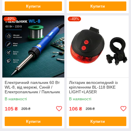
Купити
Купити
–49%
–49%
Електричний паяльник 60 Вт
Ліхтарик велосипедний із
WL-8, від мережі, Синій /
кріпленням BL-118 BIKE
Електропаяльник / Паяльник
LIGHT+LASER
для мікросхем / Паяльник з
В наявності
В наявності
мідним жалом
105
106
₴
₴
205 ₴
206 ₴
Купити
Купити