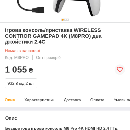
Ігрова консоль/приставка WIRELESS
CONTROR GAMEPAD 4K (M8PRO) два
джойстики 2.4G
Немає в наявності
Код: M8PRO
Опт і роздріб
1 055
₴
932 ₴
від 2 шт.
Опис
Характеристики
Доставка
Оплата
Умови п
Опис
Бездротова ігрова консоль M8 Pro 4K HDMI HD 2,4 ГГц