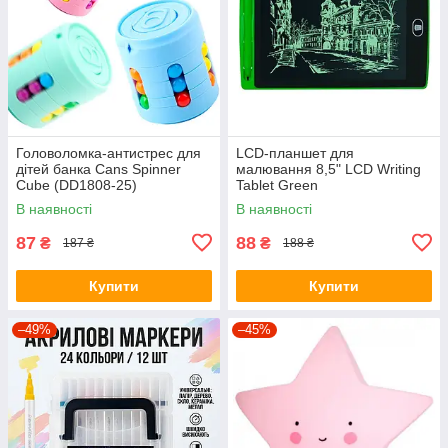
Головоломка-антистрес для
LCD-планшет для
дітей банка Cans Spinner
малювання 8,5" LCD Writing
Cube (DD1808-25)
Tablet Green
В наявності
В наявності
87
88
₴
₴
187 ₴
188 ₴
Купити
Купити
–49%
–45%