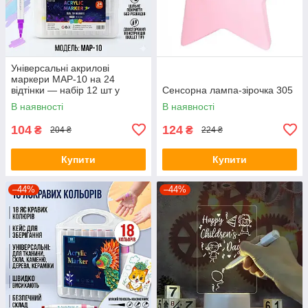
Універсальні акрилові
маркери MAP-10 на 24
відтінки — набір 12 шт у
Сенсорна лампа-зірочка 305
зручному кейсі для творчості
В наявності
В наявності
та декору
104
124
₴
₴
204 ₴
224 ₴
Купити
Купити
–44%
–44%