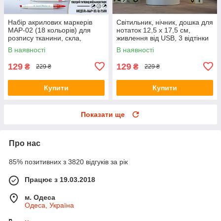
Набір акрилових маркерів
Світильник, нічник, дошка для
MAP-02 (18 кольорів) для
нотаток 12,5 х 17,5 см,
розпису тканини, скла,
живлення від USB, 3 відтінки
каменю та кераміки
підсвічування, з крейдовим
В наявності
В наявності
маркером
129
129
₴
₴
229 ₴
229 ₴
Купити
Купити
Показати ще
Про нас
85% позитивних з 3820 відгуків за рік
Працює з 19.03.2018
м. Одеса
Одеса, Україна