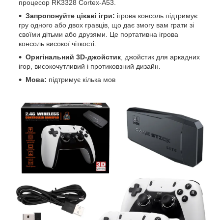
процесор RK3328 Cortex-A53.
Запропонуйте цікаві ігри:
ігрова консоль підтримує
гру одного або двох гравців, що дає змогу вам грати зі
своїми дітьми або друзями. Це портативна ігрова
консоль високої чіткості.
Оригінальний 3D-джойстик
, джойстик для аркадних
ігор, високочутливий і протиковзний дизайн.
Мова:
підтримує кілька мов