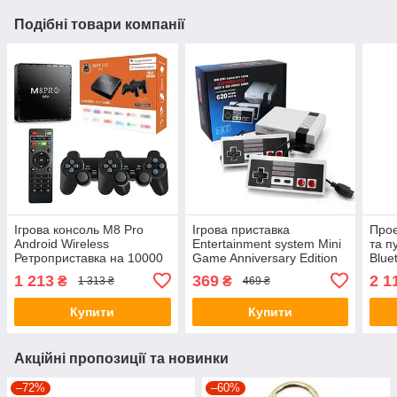
Подібні товари компанії
Ігрова консоль M8 Pro
Ігрова приставка
Проє
Android Wireless
Entertainment system Mini
та п
Ретроприставка на 10000
Game Anniversary Edition
Blue
ігор
620 ігор
Біли
1 213
369
2 1
₴
₴
1 313 ₴
469 ₴
ігра
Купити
Купити
Акційні пропозиції та новинки
–72%
–60%