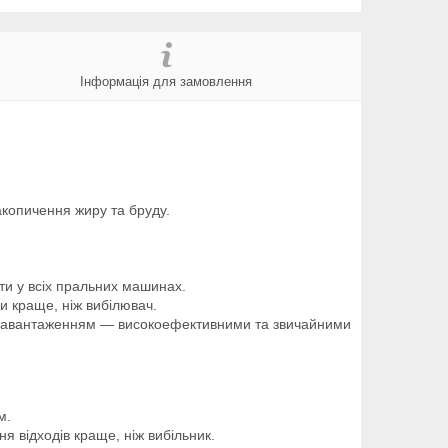
Інформація для замовлення
акопичення жиру та бруду.
ти у всіх пральних машинах.
и краще, ніж вибілювач.
 завантаженням — високоефективними та звичайними
м.
я відходів краще, ніж вибільник.