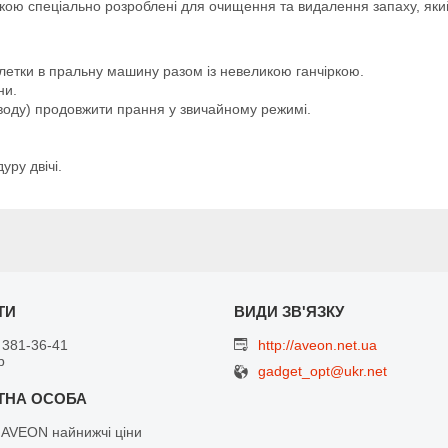
кою спеціально розроблені для очищення та видалення запаху, яки
блетки в пральну машину разом із невеликою ганчіркою.
ни.
 воду) продовжити прання у звичайному режимі.
ру двічі.
 381-36-41
http://aveon.net.ua
р
gadget_opt@ukr.net
 AVEON найнижчі ціни