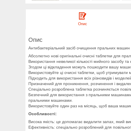
Опис
Опис
Антибактеріальний засіб очищення пральних машин 
Абсолютно нові оригінальні очисні таблетки для пра
Використання невеликої кількості мийного засобу т
Згодом ці відкладення можуть пошкодити вашу машин
Використовуйте ці очисні таблетки, щоб утримувати м
Підходить для використання всіх різновидів і модел
Призначений для проникнення, розчинення і видален
Спеціально розроблена таблетка розчиняється повіль
Безпечний для використання з пральними машинами
пральними машинами.
Використовуйте один раз на місяць, щоб ваша машин
Особливості:
Висока якість: це допомагає видалити запах, який ви
Ефективність: спеціально розроблений для повільног