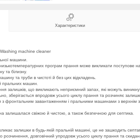
Характеристики
Washing machine cleaner
льної машини.
а низькотемпературних програм прання може викликати поступове н
у та білизну.
ашину та труби в чистоті й без цих відкладень.
ей пральних машин.
ня залишків, що викликають неприємний запах, які можуть виникну
но, зберігається впродовж усього циклу прання та розчиняє залишк
 з фронтальним завантаженням і пральними машинами з верхнім
а залишалася свіжою й чистою, а також безпечною для септика.
кликає залишки в будь-якій пральній машині, це не зашкодить септа
о розчинення, довговічний упродовж усього циклу прання та скиданн