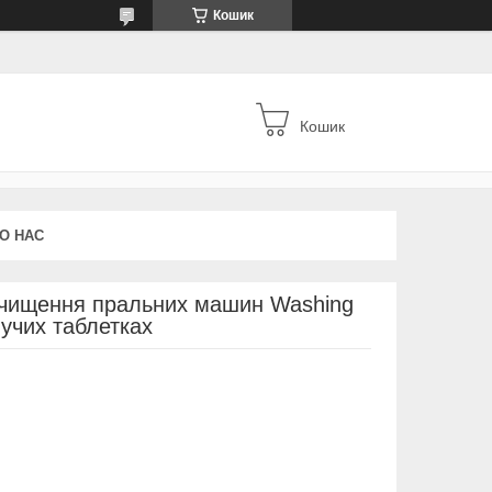
Кошик
Кошик
О НАС
 очищення пральних машин Washing
учих таблетках