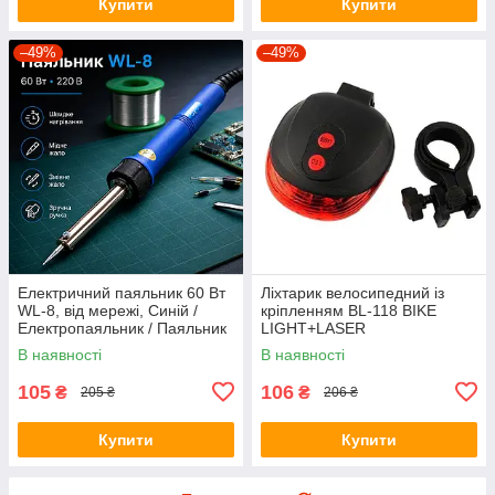
Купити
Купити
–49%
–49%
Електричний паяльник 60 Вт
Ліхтарик велосипедний із
WL-8, від мережі, Синій /
кріпленням BL-118 BIKE
Електропаяльник / Паяльник
LIGHT+LASER
для мікросхем / Паяльник з
В наявності
В наявності
мідним жалом
105
106
₴
₴
205 ₴
206 ₴
Купити
Купити