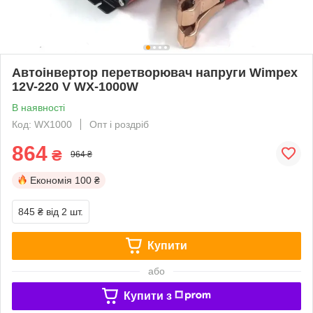
Автоінвертор перетворювач напруги Wimpex
12V-220 V WX-1000W
В наявності
Код: WX1000
Опт і роздріб
864
₴
964 ₴
Економія
100 ₴
845 ₴
від 2 шт.
Купити
або
Купити з