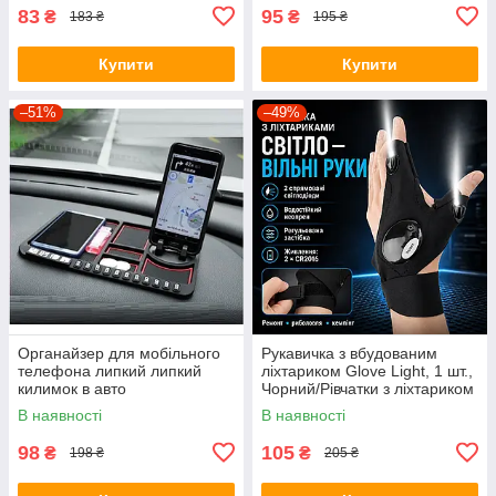
83
95
₴
₴
183 ₴
195 ₴
Купити
Купити
–51%
–49%
Органайзер для мобільного
Рукавичка з вбудованим
телефона липкий липкий
ліхтариком Glove Light, 1 шт.,
килимок в авто
Чорний/Рівчатки з ліхтариком
В наявності
В наявності
98
105
₴
₴
198 ₴
205 ₴