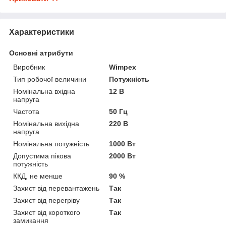
Характеристики
Основні атрибути
Виробник
Wimpex
Тип робочої величини
Потужність
Номінальна вхідна
12 В
напруга
Частота
50 Гц
Номінальна вихідна
220 В
напруга
Номінальна потужність
1000 Вт
Допустима пікова
2000 Вт
потужність
ККД, не менше
90 %
Захист від перевантажень
Так
Захист від перегріву
Так
Захист від короткого
Так
замикання