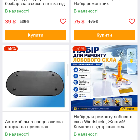
безбарвна захисна плівка від
Набір ремонтних
води відблисків і бруду
екстракторів біт
В наявності
В наявності
39
75
₴
₴
139 ₴
175 ₴
Купити
Купити
–55%
–51%
Набір для ремонту лобового
Автомобільна сонцезахисна
скла Windshield, Жовтий/
шторка на присосках
Комплект від тріщин скла
автомобіля
В наявності
В наявності