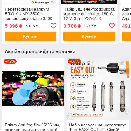
Перетворювач напруги
Набір 3в1 електродомкрат,
Адап
ERYUAN MX-3500 з
компресор і ліхтар, 180 W,
для 
чистою синусоїдою 3500
12 V, 3.5 т, ZSY01-X,
Адап
Вт, інвертор 12 В → 220 В
Жовтогарячий/
121
5 396
3 706
491
₴
₴
5 496 ₴
3 806 ₴
Електричний домкрат для
авто
Купити
Купити
Акційні пропозиції та новинки
–72%
–57%
Плівка Anti-fog film 95*95 мм,
Набір насадок на шуропокрут
антидощ для дзеркал авто/
4 шт EASY OUT s2, Сірий/