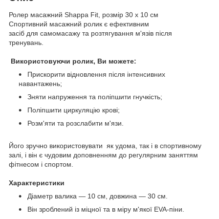
Ролер масажний Shappa Fit, розмір 30 х 10 см
Спортивний масажний ролик є ефективним
засіб для самомасажу та розтягування м'язів після
тренувань.
Використовуючи ролик, Ви можете:
Прискорити відновлення після інтенсивних
навантажень;
Зняти напруження та поліпшити гнучкість;
Поліпшити циркуляцію крові;
Розм'яти та розслабити м'язи.
Його зручно використовувати як удома, так і в спортивному
залі, і він є чудовим доповненням до регулярним заняттям
фітнесом і спортом.
Характеристики
Діаметр валика — 10 см, довжина — 30 см.
Він зроблений із міцної та в міру м'якої EVA-піни.