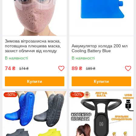
Зимова вітрозахисна маска,
потовщена плюшева маска,
Аккумулятор холода 200 мл
захист обличчя від холоду
Cooling Battery Blue
для їзди на велосипеді
В наявності
В наявності
Рожевий
74
89
₴
₴
174 ₴
189 ₴
Купити
Купити
–50%
–50%