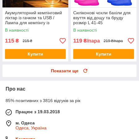
Акумуляторний кемпінговий
Силіконові чохли бахіли для
ліхтар із гачком та USB /
взуття від дощу та бруду
Лампа для кемпінгу із
розмір L 41-45
сонячною панеллю HA-112
В наявності
В наявності
115
119
₴
₴/пара
215 ₴
219 ₴/пара
Купити
Купити
Показати ще
Про нас
85% позитивних з 3816 відгуків за рік
Працює з 19.03.2018
м. Одеса
Одеса, Україна