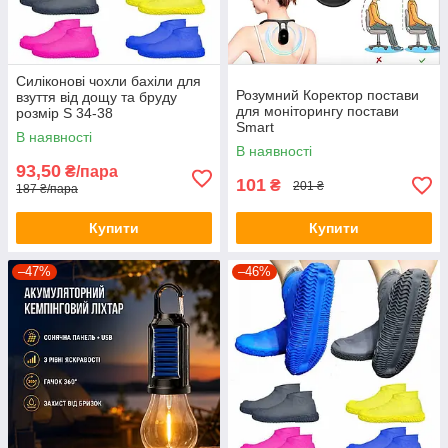
Силіконові чохли бахіли для
Розумний Коректор постави
взуття від дощу та бруду
для моніторингу постави
розмір S 34-38
Smart
В наявності
В наявності
93,50
₴/пара
101
₴
201 ₴
187 ₴/пара
Купити
Купити
–47%
–46%