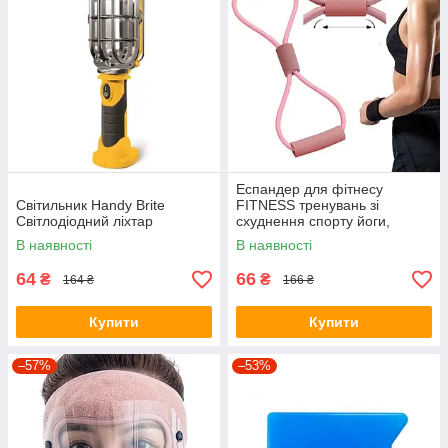
Еспандер для фітнесу
Світильник Handy Brite
FITNESS тренувань зі
Світлодіодний ліхтар
схуднення спорту йоги,
вісімка, для чоловіків жінок
В наявності
В наявності
64
66
₴
₴
164 ₴
166 ₴
Купити
Купити
–57%
–53%