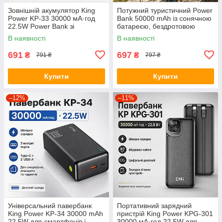
Зовнішній акумулятор King
Потужний туристичний Power
Power KP-33 30000 мА·год
Bank 50000 mAh із сонячною
22.5W Power Bank зі
батареєю, бездротовою
швидкою зарядкою
зарядкою і 4 вбудованими
В наявності
В наявності
кабелями (Fast Charge
22.5W)
691
697
₴
₴
791 ₴
797 ₴
Купити
Купити
–12%
–11%
Універсальний павербанк
Портативний зарядний
King Power KP-34 30000 mAh
пристрій King Power KPG-301
22.5W для смартфонів і
30000 мА·год 22.5W для