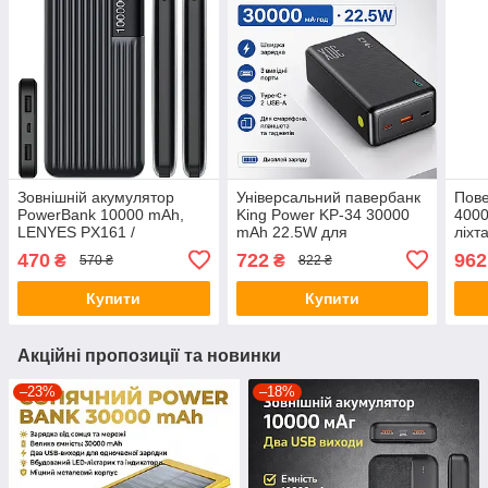
Зовнішній акумулятор
Універсальний павербанк
Пов
PowerBank 10000 mAh,
King Power KP-34 30000
4000
LENYES PX161 /
mAh 22.5W для
ліхт
Портативний акумулятор /
смартфонів і гаджетів
micr
470
722
962
₴
₴
570 ₴
822 ₴
Повербанк для телефона
/ УМБ
Купити
Купити
Акційні пропозиції та новинки
–23%
–18%