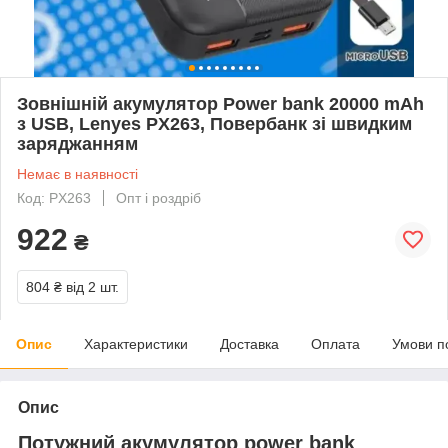
Зовнішній акумулятор Power bank 20000 mAh
з USB, Lenyes PX263, Повербанк зі швидким
заряджанням
Немає в наявності
Код: PX263
Опт і роздріб
922
₴
804 ₴
від 2 шт.
Опис
Характеристики
Доставка
Оплата
Умови п
Опис
Потужний акумулятор power bank