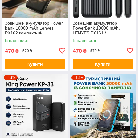
Зовнішній акумулятор Power
Зовнішній акумулятор
bank 10000 mAh Lenyes
PowerBank 10000 mAh,
PX162 компактний
LENYES PX161 /
універсальний на 2 входи
Портативний акумулятор /
В наявності
В наявності
Чорний
Повербанк для телефона /
УМБ
470
470
₴
₴
570 ₴
570 ₴
Купити
Купити
–13%
–13%