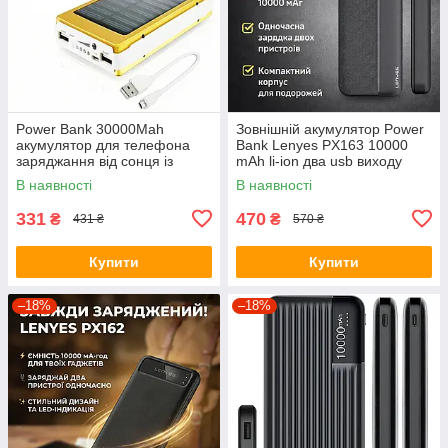
Power Bank 30000Mah
Зовнішній акумулятор Power
акумулятор для телефона
Bank Lenyes PX163 10000
заряджання від сонця із
mAh li-ion два usb виходу
сонячною батареєю
136х68х15 6 мм
В наявності
В наявності
331
470
₴
₴
431 ₴
570 ₴
Купити
Купити
–18%
–18%