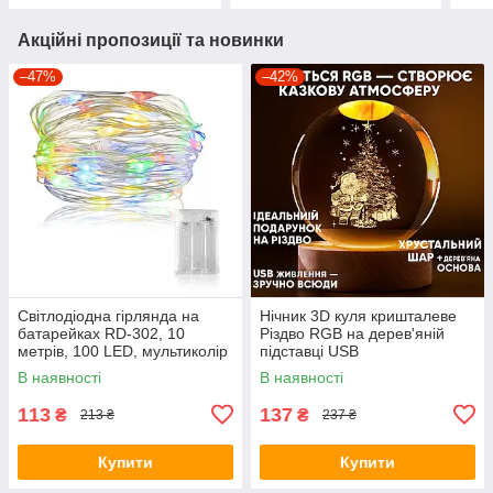
Акційні пропозиції та новинки
–47%
–42%
Світлодіодна гірлянда на
Нічник 3D куля кришталеве
батарейках RD-302, 10
Різдво RGB на дерев'яній
метрів, 100 LED, мультиколір
підставці USB
В наявності
В наявності
113
137
₴
₴
213 ₴
237 ₴
Купити
Купити