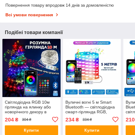
Повернення товару впродовж 14 днів за домовленістю
Всі умови повернення
Подібні товари компанії
Світлодіодна RGB 10м
Вуличні вогні 5 м Smart
Вули
гірлянда на ялинку або
Bluetooth — світлодіодна
Blue
новорічного декору в
смарт-гірлянда RGB,
світ
будинку або на вулицю
музична, USB,
RGB,
204
234
210
₴
₴
304 ₴
334 ₴
водонепроникна IP65 з
вологозахист IP65
керуванням SMART
Купити
Купити