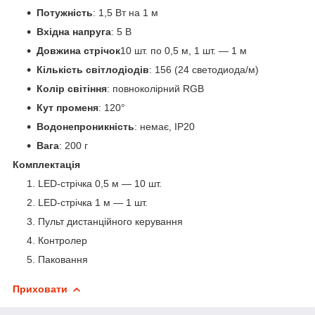
Потужність
: 1,5 Вт на 1 м
Вхідна напруга
: 5 В
Довжина стрічок
10 шт. по 0,5 м, 1 шт. — 1 м
Кількість світлодіодів
: 156 (24 светодиода/м)
Колір світіння
: повноколірний RGB
Кут променя
: 120°
Водонепроникність
: немає, IP20
Вага
: 200 г
Комплектація
LED-стрічка 0,5 м — 10 шт.
LED-стрічка 1 м — 1 шт.
Пульт дистанційного керування
Контролер
Паковання
Приховати