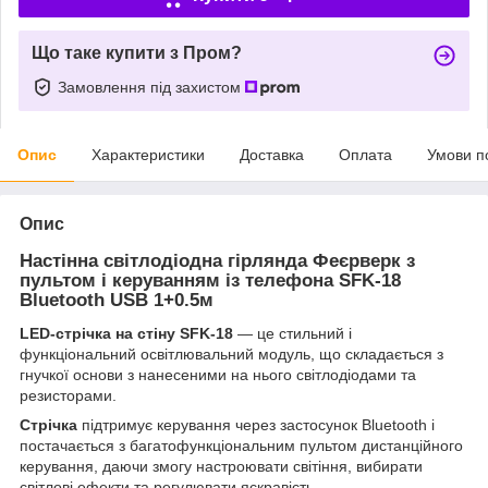
Що таке купити з Пром?
Замовлення під захистом
Опис
Характеристики
Доставка
Оплата
Умови п
Опис
Настінна світлодіодна гірлянда Феєрверк з
пультом і керуванням із телефона SFK-18
Bluetooth USB 1+0.5м
LED-стрічка на стіну SFK-18
— це стильний і
функціональний освітлювальний модуль, що складається з
гнучкої основи з нанесеними на нього світлодіодами та
резисторами.
Стрічка
підтримує керування через застосунок Bluetooth і
постачається з багатофункціональним пультом дистанційного
керування, даючи змогу настроювати світіння, вибирати
світлові ефекти та регулювати яскравість.