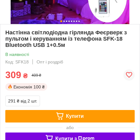
Настінна світлодіодна гірлянда Феєрверк з
пультом і керуванням із телефона SFK-18
Bluetooth USB 1+0.5м
В наявності
Код: SFK18
Опт і роздріб
309
₴
409 ₴
Економія
100 ₴
291 ₴
від 2 шт.
Купити
або
Купити з