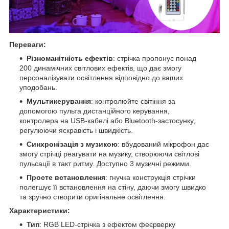
Переваги:
Різноманітність ефектів
: стрічка пропонує понад
200 динамічних світлових ефектів, що дає змогу
персоналізувати освітлення відповідно до ваших
уподобань.
Мультикерування
: контролюйте світіння за
допомогою пульта дистанційного керування,
контролера на USB-кабелі або Bluetooth-застосунку,
регулюючи яскравість і швидкість.
Синхронізація з музикою
: вбудований мікрофон дає
змогу стрічці реагувати на музику, створюючи світлові
пульсації в такт ритму. Доступно 3 музичні режими.
Просте встановлення
: гнучка конструкція стрічки
полегшує її встановлення на стіну, даючи змогу швидко
та зручно створити оригінальне освітлення.
Характеристики:
Тип
: RGB LED-стрічка з ефектом феєрверку