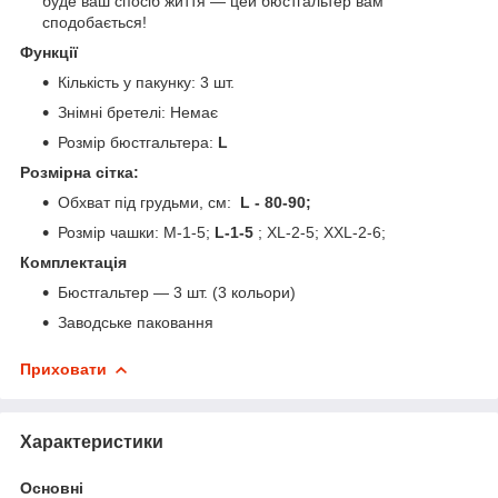
буде ваш спосіб життя — цей бюстгальтер вам
сподобається!
Функції
Кількість у пакунку: 3 шт.
Знімні бретелі: Немає
Розмір бюстгальтера:
L
Розмірна сітка:
Обхват під грудьми, см:
L - 80-90;
Розмір чашки: М-1-5;
L-1-5
; XL-2-5; XXL-2-6;
Комплектація
Бюстгальтер — 3 шт. (3 кольори)
Заводське паковання
Приховати
Характеристики
Основні