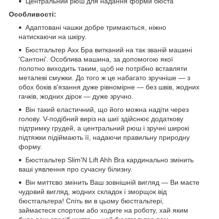
Центральний рюш для надання форми бюста
Особливості:
Адаптовані чашки добре тримаються, ніжно
натискаючи на шкіру.
Бюстгальтер Ахх Бра витканий на так званій машині
'Сантоні'. Особлива машина, за допомогою якої
полотно виходить таким, щоб не потрібно вставляти
металеві смужки. До того ж це набагато зручніше — з
обох боків в'язання дуже рівномірне — без швів, жодних
гачків, жодних дірок — дуже зручно.
Він такий еластичний, що його можна надіти через
голову. V-подібний виріз на шиї здійснює додаткову
підтримку грудей, а центральний рюш і зручні широкі
підтяжки підіймають її, надаючи правильну природну
форму.
Бюстгальтер Slim'N Lift Ahh Bra кардинально змінить
ваші уявлення про сучасну білизну.
Він миттєво змінить Ваш зовнішній вигляд — Ви маєте
чудовий вигляд, жодних складок і зморщок від
бюстгальтера! Спіть ви в цьому бюстгальтері,
займаєтеся спортом або ходите на роботу, хай яким