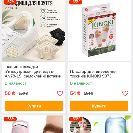
–67%
–65%
Тканинні вкладки-
п'яткоутримачі для взуття
Пластир для виведення
AN78-15, самоклейні вставки
токсинів KINOKI 9073
від натирання та мозолів, для
В наявності
В наявності
зменшення розміру взуття
50
54
₴
₴
150 ₴
154 ₴
Купити
Купити
–65%
–53%