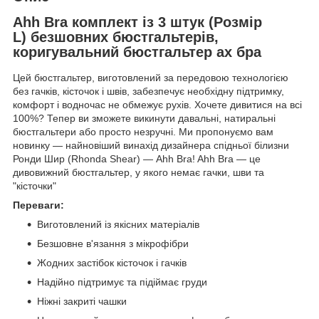
Ahh Bra комплект із 3 штук (Розмір
L) безшовних бюстгальтерів,
коригувальний бюстгальтер ах бра
Цей бюстгальтер, виготовлений за передовою технологією
без гачків, кісточок і швів, забезпечує необхідну підтримку,
комфорт і водночас не обмежує рухів. Хочете дивитися на всі
100%? Тепер ви зможете викинути давальні, натиральні
бюстгальтери або просто незручні. Ми пропонуємо вам
новинку — найновіший винахід дизайнера спідньої білизни
Ронди Шир (Rhonda Shear) — Ahh Bra! Ahh Bra — це
дивовижний бюстгальтер, у якого немає гачки, шви та
"кісточки"
Переваги:
Виготовлений із якісних матеріалів
Безшовне в'язання з мікрофібри
Жодних застібок кісточок і гачків
Надійно підтримує та підіймає груди
Ніжні закриті чашки