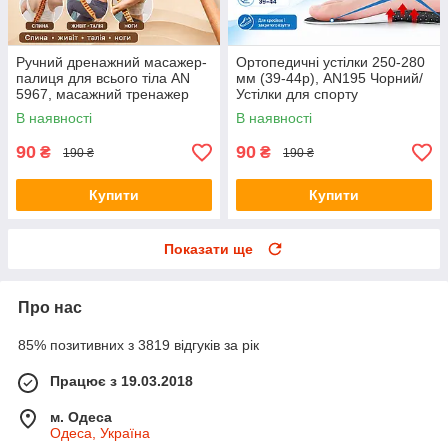
Ручний дренажний масажер-
Ортопедичні устілки 250-280
палиця для всього тіла AN
мм (39-44р), AN195 Чорний/
5967, масажний тренажер
Устілки для спорту
для спини, живота, талії,
універсальні/Рережні устілки
В наявності
В наявності
стегон і ніг, коричневий
для взуття
90
90
₴
₴
190 ₴
190 ₴
Купити
Купити
Показати ще
Про нас
85% позитивних з 3819 відгуків за рік
Працює з 19.03.2018
м. Одеса
Одеса, Україна