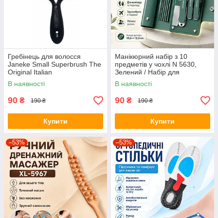
Гребінець для волосся
Манікюрний набір з 10
Janeke Small Superbrush The
предметів у чохлі N 5630,
Original Italian
Зелений / Набір для
манікюру / Манікюрно-
В наявності
В наявності
педикюрний набір
90
90
₴
₴
190 ₴
190 ₴
Купити
Купити
–53%
–53%