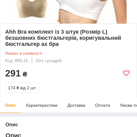
Ahh Bra комплект із 3 штук (Розмір L)
безшовних бюстгальтерів, коригувальний
бюстгальтер ах бра
Немає в наявності
Код: BRL15
Опт і роздріб
291
₴
174 ₴
від 2 шт.
Опис
Характеристики
Доставка
Оплата
Умови п
Опис
Опис