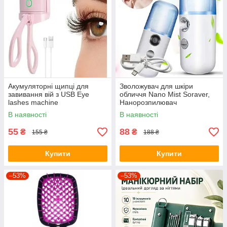
Акумуляторні щипці для
Зволожувач для шкіри
завивання вій з USB Eye
обличчя Nano Mist Soraver,
lashes machine
Нанорозпилювач
В наявності
В наявності
55
88
₴
₴
155 ₴
188 ₴
Купити
Купити
–53%
–53%