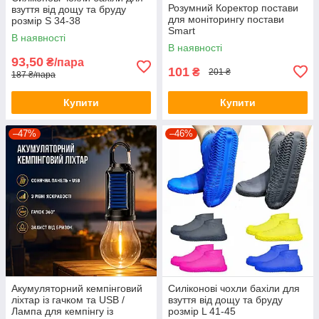
Розумний Коректор постави
взуття від дощу та бруду
для моніторингу постави
розмір S 34-38
Smart
В наявності
В наявності
93,50
₴/пара
101
₴
201 ₴
187 ₴/пара
Купити
Купити
–47%
–46%
Акумуляторний кемпінговий
Силіконові чохли бахіли для
ліхтар із гачком та USB /
взуття від дощу та бруду
Лампа для кемпінгу із
розмір L 41-45