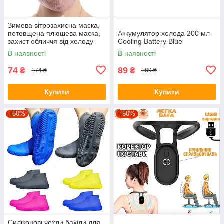
Зимова вітрозахисна маска,
потовщена плюшева маска,
Аккумулятор холода 200 мл
захист обличчя від холоду
Cooling Battery Blue
для їзди на велосипеді
В наявності
В наявності
Рожевий
74
89
₴
₴
174 ₴
189 ₴
Купити
Купити
–50%
–50%
Силіконові чохли бахіли для