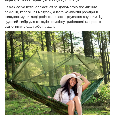
Гамак
легко встановлюється за допомогою посилених
ременів, карабінів і мотузок, а його компактні розміри в
складеному вигляді роблять транспортування зручним. Це
чудовий вибір для походів, кемпінгу, риболовлі та просто
відпочинку в саду або на дачі.