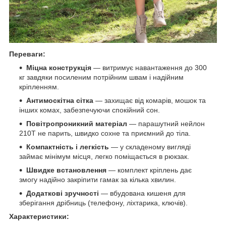
Переваги:
Міцна конструкція
— витримує навантаження до 300
кг завдяки посиленим потрійним швам і надійним
кріпленням.
Антимоскітна сітка
— захищає від комарів, мошок та
інших комах, забезпечуючи спокійний сон.
Повітропроникний матеріал
— парашутний нейлон
210T не парить, швидко сохне та приємний до тіла.
Компактність і легкість
— у складеному вигляді
займає мінімум місця, легко поміщається в рюкзак.
Швидке встановлення
— комплект кріплень дає
змогу надійно закріпити гамак за кілька хвилин.
Додаткові зручності
— вбудована кишеня для
зберігання дрібниць (телефону, ліхтарика, ключів).
Характеристики: