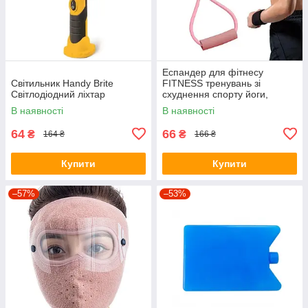
Еспандер для фітнесу
Світильник Handy Brite
FITNESS тренувань зі
Світлодіодний ліхтар
схуднення спорту йоги,
вісімка, для чоловіків жінок
В наявності
В наявності
64
66
₴
₴
164 ₴
166 ₴
Купити
Купити
–57%
–53%