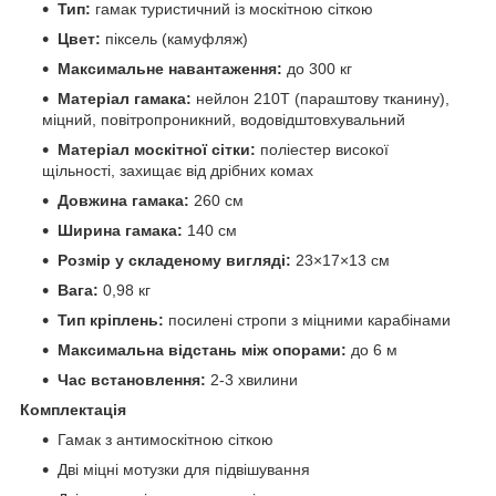
Тип:
гамак туристичний із москітною сіткою
Цвет:
піксель (камуфляж)
Максимальне навантаження:
до 300 кг
Матеріал гамака:
нейлон 210T (параштову тканину),
міцний, повітропроникний, водовідштовхувальний
Матеріал москітної сітки:
поліестер високої
щільності, захищає від дрібних комах
Довжина гамака:
260 см
Ширина гамака:
140 см
Розмір у складеному вигляді:
23×17×13 см
Вага:
0,98 кг
Тип кріплень:
посилені стропи з міцними карабінами
Максимальна відстань між опорами:
до 6 м
Час встановлення:
2-3 хвилини
Комплектація
Гамак з антимоскітною сіткою
Дві міцні мотузки для підвішування