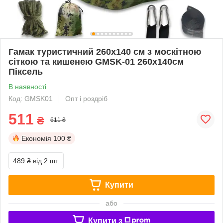
Гамак туристичний 260х140 см з москітною
сіткою та кишенею GMSK-01 260х140см
Піксель
В наявності
Код: GMSK01
Опт і роздріб
511
₴
611 ₴
Економія
100 ₴
489 ₴
від 2 шт.
Купити
або
Купити з