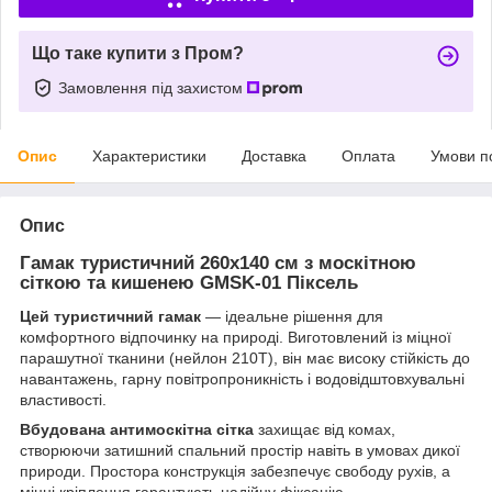
Що таке купити з Пром?
Замовлення під захистом
Опис
Характеристики
Доставка
Оплата
Умови п
Опис
Гамак туристичний 260х140 см з москітною
сіткою та кишенею GMSK-01 Піксель
Цей туристичний гамак
— ідеальне рішення для
комфортного відпочинку на природі. Виготовлений із міцної
парашутної тканини (нейлон 210T), він має високу стійкість до
навантажень, гарну повітропроникність і водовідштовхувальні
властивості.
Вбудована антимоскітна сітка
захищає від комах,
створюючи затишний спальний простір навіть в умовах дикої
природи. Простора конструкція забезпечує свободу рухів, а
міцні кріплення гарантують надійну фіксацію.