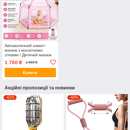
Автоматичний намет-
манеж з москітними
сітками / Дитячий манеж
для вулиці та будинку
1 760
₴
1 860 ₴
146х127х110 см Рожевий
Купити
Акційні пропозиції та новинки
–61%
–60%