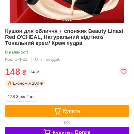
Кушон для обличчя + спонжик Beauty Linasi
Red O'CHEAL, Натуральний відтінок/
Тональний крем/ Крем пудра
В наявності
Код: SPF22
Опт і роздріб
148
₴
248 ₴
Економія
100 ₴
128 ₴
від 2 шт.
Купити
або
Купити з