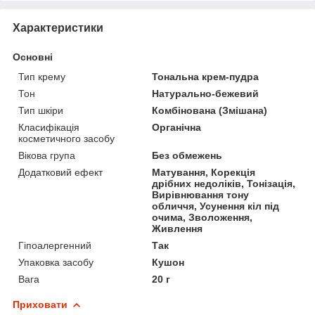
Характеристики
Основні
Тип крему
Тональна крем-пудра
Тон
Натурально-бежевий
Тип шкіри
Комбінована (Змішана)
Класифікація
Органічна
косметичного засобу
Вікова група
Без обмежень
Додатковий ефект
Матування, Корекція
дрібних недоліків, Тонізація,
Вирівнювання тону
обличчя, Усунення кіл під
очима, Зволоження,
Живлення
Гіпоалергенний
Так
Упаковка засобу
Кушон
Вага
20 г
Приховати