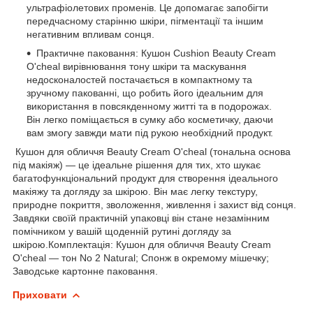
ультрафіолетових променів. Це допомагає запобігти
передчасному старінню шкіри, пігментації та іншим
негативним впливам сонця.
Практичне паковання: Кушон Cushion Beauty Cream
O'cheal вирівнювання тону шкіри та маскування
недосконалостей постачається в компактному та
зручному пакованні, що робить його ідеальним для
використання в повсякденному житті та в подорожах.
Він легко поміщається в сумку або косметичку, даючи
вам змогу завжди мати під рукою необхідний продукт.
Кушон для обличчя Beauty Cream O'cheal (тональна основа
під макіяж) — це ідеальне рішення для тих, хто шукає
багатофункціональний продукт для створення ідеального
макіяжу та догляду за шкірою. Він має легку текстуру,
природне покриття, зволоження, живлення і захист від сонця.
Завдяки своїй практичній упаковці він стане незамінним
помічником у вашій щоденній рутині догляду за
шкірою.Комплектація: Кушон для обличчя Beauty Cream
O'cheal — тон No 2 Natural; Спонж в окремому мішечку;
Заводське картонне паковання.
Приховати