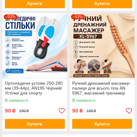
Купити
Купити
–53%
–53%
Ортопедичні устілки 250-280
Ручний дренажний масажер-
мм (39-44р), AN195 Чорний/
палиця для всього тіла AN
Устілки для спорту
5967, масажний тренажер
універсальні/Рережні устілки
для спини, живота, талії,
В наявності
В наявності
для взуття
стегон і ніг, коричневий
90
90
₴
₴
190 ₴
190 ₴
Купити
Купити