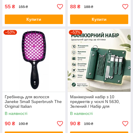
55
88
₴
₴
155 ₴
188 ₴
Купити
Купити
–53%
–53%
Гребінець для волосся
Манікюрний набір з 10
Janeke Small Superbrush The
предметів у чохлі N 5630,
Original Italian
Зелений / Набір для
манікюру / Манікюрно-
В наявності
В наявності
педикюрний набір
90
90
₴
₴
190 ₴
190 ₴