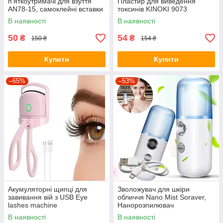
п'яткоутримачі для взуття
Пластир для виведення
AN78-15, самоклейні вставки
токсинів KINOKI 9073
від натирання та мозолів, для
В наявності
В наявності
зменшення розміру взуття
50
54
₴
₴
150 ₴
154 ₴
Купити
Купити
–65%
–53%
Акумуляторні щипці для
Зволожувач для шкіри
завивання вій з USB Eye
обличчя Nano Mist Soraver,
lashes machine
Нанорозпилювач
В наявності
В наявності