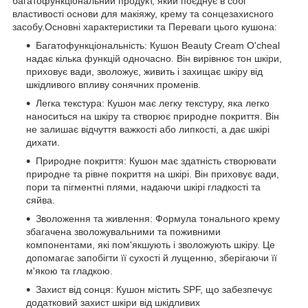
багатофункціональний продукт, який поєднує в собі
властивості основи для макіяжу, крему та сонцезахисного
засобу.Основні характеристики та Переваги цього кушона:
Багатофункціональність: Кушон Beauty Cream O'cheal
надає кілька функцій одночасно. Він вирівнює тон шкіри,
приховує вади, зволожує, живить і захищає шкіру від
шкідливого впливу сонячних променів.
Легка текстура: Кушон має легку текстуру, яка легко
наноситься на шкіру та створює природне покриття. Він
не залишає відчуття важкості або липкості, а дає шкірі
дихати.
Природне покриття: Кушон має здатність створювати
природне та рівне покриття на шкірі. Він приховує вади,
пори та пігментні плями, надаючи шкірі гладкості та
сяйва.
Зволоження та живлення: Формула тонального крему
збагачена зволожувальними та поживними
компонентами, які пом'якшують і зволожують шкіру. Це
допомагає запобігти її сухості й лущенню, зберігаючи її
м'якою та гладкою.
Захист від сонця: Кушон містить SPF, що забезпечує
додатковий захист шкіри від шкідливих