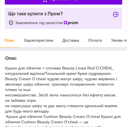
Що таке купити з Пром?
Замовлення під захистом
Опис
Характеристики
Доставка
Оплата
Умови п
Опис
Кушон для обличчя + спонжик Beauty Linasi Red O'CHEAL,
натуральний відтінок/Тональний крем/ Крем пудракушон
Beauty Cream O'cheal чудово матує шкіру, чудово вирівнює і
зволожує шкіру обличчя, приховує почервоніння, пігментні
плями та інші
несовершенства. Засіб легко наноситься без ефекту маски,
не забиває пори,
не пересушує шкіру та дає змогу створити ідеальний макіяж
для будь-якого випадку.
Кушон для обличчя Cushion Beauty Cream O'cheal Кушон для
обличчя Cushion Beauty Cream O'cheal — це