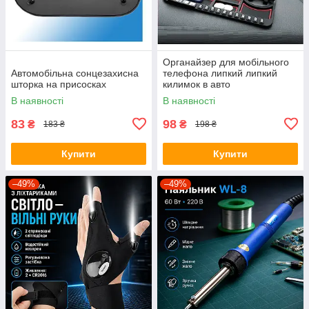
Органайзер для мобільного
Автомобільна сонцезахисна
телефона липкий липкий
шторка на присосках
килимок в авто
В наявності
В наявності
83
98
₴
₴
183 ₴
198 ₴
Купити
Купити
–49%
–49%