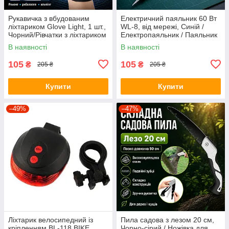
Рукавичка з вбудованим
Електричний паяльник 60 Вт
ліхтариком Glove Light, 1 шт.,
WL-8, від мережі, Синій /
Чорний/Рівчатки з ліхтариком
Електропаяльник / Паяльник
для мікросхем / Паяльник з
В наявності
В наявності
мідним жалом
105
105
₴
₴
205 ₴
205 ₴
Купити
Купити
–49%
–47%
Ліхтарик велосипедний із
Пила садова з лезом 20 см,
кріпленням BL-118 BIKE
Чорно-сірий / Ножівка для