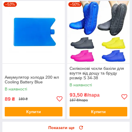
–53%
–50%
Силіконові чохли бахіли для
взуття від дощу та бруду
Аккумулятор холода 200 мл
розмір S 34-38
Cooling Battery Blue
В наявності
В наявності
93,50
₴/пара
89
₴
189 ₴
187 ₴/пара
Купити
Купити
Показати ще