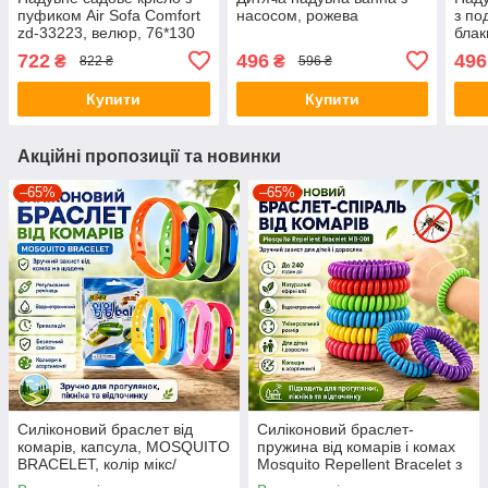
пуфиком Air Sofa Comfort
насосом, рожева
з по
zd-33223, велюр, 76*130
блак
см
722
496
496
₴
₴
822 ₴
596 ₴
Купити
Купити
Акційні пропозиції та новинки
–65%
–65%
Силіконовий браслет від
Силіконовий браслет-
комарів, капсула, MOSQUITO
пружина від комарів і комах
BRACELET, колір мікс/
Mosquito Repellent Bracelet з
Сіліконовий антимоскітний
натуральними ефірними