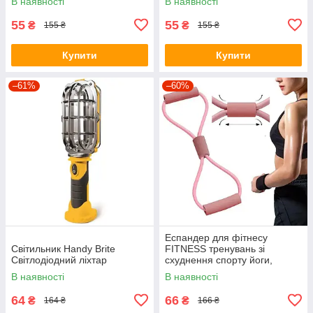
В наявності
В наявності
браслет
оліями, до 240 годин
55
55
₴
₴
155 ₴
155 ₴
Купити
Купити
–61%
–60%
Еспандер для фітнесу
Світильник Handy Brite
FITNESS тренувань зі
Світлодіодний ліхтар
схуднення спорту йоги,
вісімка, для чоловіків жінок
В наявності
В наявності
64
66
₴
₴
164 ₴
166 ₴