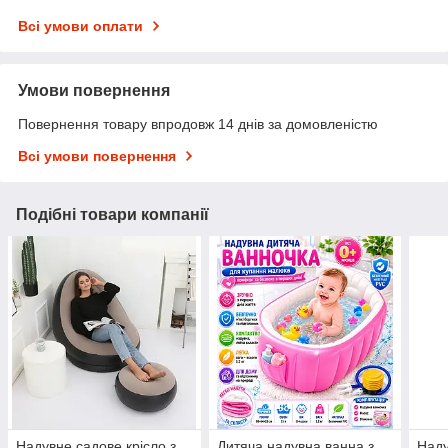
Всі умови оплати
Умови повернення
Повернення товару впродовж 14 днів за домовленістю
Всі умови повернення
Подібні товари компанії
Надувне садове крісло з
Дитяча надувна ванна з
Наду