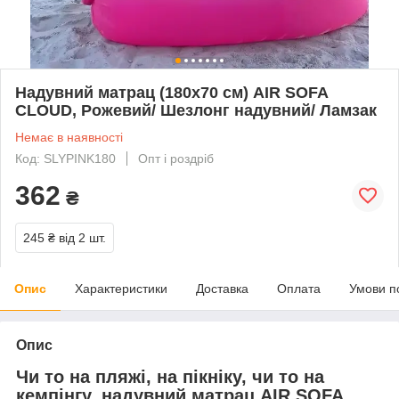
Надувний матрац (180х70 см) AIR SOFA
CLOUD, Рожевий/ Шезлонг надувний/ Ламзак
Немає в наявності
Код: SLYPINK180
Опт і роздріб
362
₴
245 ₴
від 2 шт.
Опис
Характеристики
Доставка
Оплата
Умови п
Опис
Чи то на пляжі, на пікніку, чи то на
кемпінгу, надувний матрац AIR SOFA