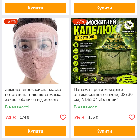
Купити
Купити
–57%
–57%
Зимова вітрозахисна маска,
Панама проти комарів з
потовщена плюшева маска,
антимоскітною сіткою, 32х30
захист обличчя від холоду
см, ND5304 Зелений/
для їзди на велосипеді
антимоскітний капелюх із
В наявності
В наявності
Рожевий
захистом від комах
74
75
₴
₴
174 ₴
175 ₴
Купити
Купити