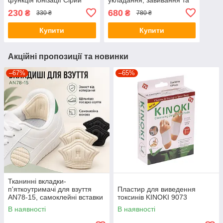
випрямлення волосся з
230
680
₴
₴
330 ₴
780 ₴
керамічним покриттям
Купити
Купити
Акційні пропозиції та новинки
–67%
–65%
Тканинні вкладки-
п'яткоутримачі для взуття
Пластир для виведення
AN78-15, самоклейні вставки
токсинів KINOKI 9073
від натирання та мозолів, для
В наявності
В наявності
зменшення розміру взуття