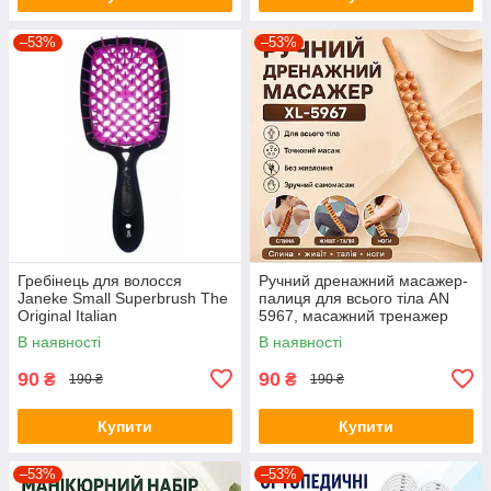
–53%
–53%
Гребінець для волосся
Ручний дренажний масажер-
Janeke Small Superbrush The
палиця для всього тіла AN
Original Italian
5967, масажний тренажер
для спини, живота, талії,
В наявності
В наявності
стегон і ніг, коричневий
90
90
₴
₴
190 ₴
190 ₴
Купити
Купити
–53%
–53%