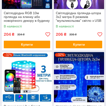
Світлодіодна RGB 10м
Світлодіодна гірлянда-штора
гірлянда на ялинку або
3х2 метра 8 режимів
новорічного декору в будинку
"мультикольова" світло з USB
або на вулицю
і пультом ДК
В наявності
В наявності
водонепроникна IP65 з
керуванням SMART
204
206
₴
₴
304 ₴
306 ₴
Купити
Купити
–32%
–32%