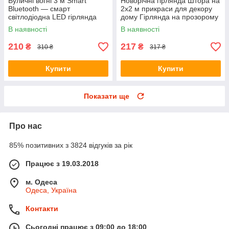
Вуличні вогні 3 м Smart
Новорічна гірлянда Штора на
Bluetooth — смарт
2х2 м прикраси для декору
світлодіодна LED гірлянда
дому Гірлянда на прозорому
RGB, музична, USB, IP65
дроті від мережі Синій
В наявності
В наявності
210
217
₴
₴
310 ₴
317 ₴
Купити
Купити
Показати ще
Про нас
85% позитивних з 3824 відгуків за рік
Працює з 19.03.2018
м. Одеса
Одеса, Україна
Контакти
Сьогодні працює з 09:00 до 18:00