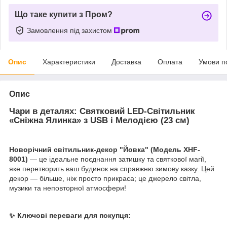
Що таке купити з Пром?
Замовлення під захистом
Опис
Характеристики
Доставка
Оплата
Умови п
Опис
Чари в деталях: Святковий LED-Світильник
«Сніжна Ялинка» з USB і Мелодією (23 см)
Новорічний світильник-декор "Йовка" (Модель XHF-
8001)
— це ідеальне поєднання затишку та святкової магії,
яке перетворить ваш будинок на справжню зимову казку. Цей
декор — більше, ніж просто прикраса; це джерело світла,
музики та неповторної атмосфери!
✨ Ключові переваги для покупця: