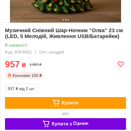
Музичний Сніжний Шар-Ночник "Олка" 23 см
(LED, 5 Мелодій, Живлення USB/Батарейки)
В наявності
Код: XHF8001
Опт і роздріб
957
₴
1 057 ₴
Економія
100 ₴
937 ₴
від 2 шт.
Купити
або
Купити з