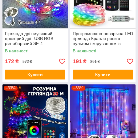
Гірлянда дріт музичний
Програмована новорічна LED
прозорий дріт USB RGB
гірлянда Крапля роси з
різнобарвний SF-4
пультом і керуванням із
телефона SFK-04 Bluetooth
В наявності
В наявності
USB 10 м
172
191
₴
₴
272 ₴
291 ₴
Купити
Купити
–33%
–33%