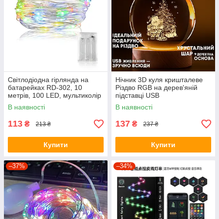
Світлодіодна гірлянда на
Нічник 3D куля кришталеве
батарейках RD-302, 10
Різдво RGB на дерев'яній
метрів, 100 LED, мультиколір
підставці USB
В наявності
В наявності
113
137
₴
₴
213 ₴
237 ₴
Купити
Купити
–37%
–34%