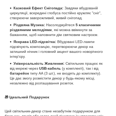
Казковий Ефект Снігопада:
Завдяки вбудованій
циркуляції, всередині глобуса постійно кружляє "сніг",
створюючи заворожливий, живий снігопад.
Різдвяна Музика:
Насолоджуйтеся
5 класичними
різдвяними мелодіями
, які можна ввімкнути за
бажанням, щоб наповнити дім святковим настроєм.
Яскрава LED-підсвітка:
Вбудовані LED-лампи
підсвічують композицію, перетворюючи декор на
затишний нічник і головний акцент вашого новорічного
інтер'єру.
Універсальність Живлення:
Світильник працює як
від мережі через
USB-кабель
(у комплекті), так і від
батарейок
типу АА (3 шт.), не входять до комплекту).
Це дає змогу розмістити декор у будь-якому місці,
незалежно від розташування розеток.
🎁 Ідеальний Подарунок
Цей світильник-декор стане незабутнім подарунком для
близьких, друзів або колег, який тішитиме їх упродовж усіх