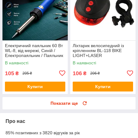
Електричний паяльник 60 Вт
Ліхтарик велосипедний із
WL-8, від мережі, Синій /
кріпленням BL-118 BIKE
Електропаяльник / Паяльник
LIGHT+LASER
для мікросхем / Паяльник з
В наявності
В наявності
мідним жалом
105
106
₴
₴
205 ₴
206 ₴
Купити
Купити
Показати ще
Про нас
85% позитивних з 3820 відгуків за рік