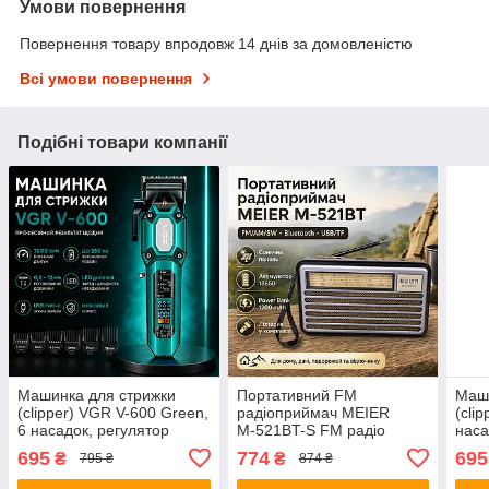
Умови повернення
Повернення товару впродовж 14 днів за домовленістю
Всі умови повернення
Подібні товари компанії
Машинка для стрижки
Портативний FM
Маш
(clipper) VGR V-600 Green,
радіоприймач МЕІЕR
(cli
6 насадок, регулятор
М-521BT-S FM радіо
наса
висоти, LED display, 7000
програвач з флешкою
Blac
695
774
695
₴
₴
795 ₴
874 ₴
RPM
USB на акумуляторі з
сонячною батареєю