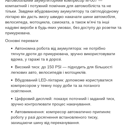
Автомобільний акумуляторний компресор М-007 —
компактний і потужний помічник для автомобіліста та не
тільки. Завдяки вбудованому акумулятору та світлодіодному
ліхтарю він дасть змогу швидко накачати шини автомобіля,
велосипеда, мотоцикла, самоката, а також м'ячі та інші
надувні вироби в будь-яких умовах, без доступу до розетки та
прикурювача.
Основні переваги
Автономна робота від акумулятора: не потрібно
тягнути дроти до прикурювача, зручно використовувати
вдома, у гаражі та в дорозі.
Високий тиск: до 150 PSI — підходить для більшості
легкових авто, велосипедів і мотоциклів.
Вбудований LED-ліхтарик: допоможе користуватися
компресором у темну пору доби та за поганого
освітлення.
Цифровий дисплей: показує поточний і заданий тиск,
зручно контролювати процес накачування.
Автовимкнення: компресор автоматично припиняє
роботу у разі досягнення встановленого тиску,
захищаючи шину від перекачування.