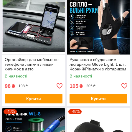
Органайзер для мобільного
Рукавичка з вбудованим
телефона липкий липкий
ліхтариком Glove Light, 1 шт.,
килимок в авто
Чорний/Рівчатки з ліхтариком
В наявності
В наявності
98
105
₴
₴
198 ₴
205 ₴
Купити
Купити
–49%
–49%