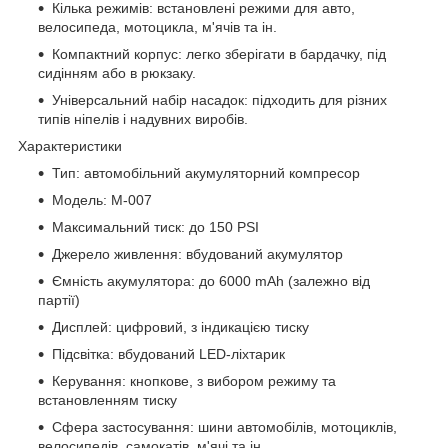
Кілька режимів: встановлені режими для авто,
велосипеда, мотоцикла, м'ячів та ін.
Компактний корпус: легко зберігати в бардачку, під
сидінням або в рюкзаку.
Універсальний набір насадок: підходить для різних
типів ніпелів і надувних виробів.
Характеристики
Тип: автомобільний акумуляторний компресор
Модель: М-007
Максимальний тиск: до 150 PSI
Джерело живлення: вбудований акумулятор
Ємність акумулятора: до 6000 mAh (залежно від
партії)
Дисплей: цифровий, з індикацією тиску
Підсвітка: вбудований LED-ліхтарик
Керування: кнопкове, з вибором режиму та
встановленням тиску
Сфера застосування: шини автомобілів, мотоциклів,
велосипедів, самокатів, м'ячі та ін.