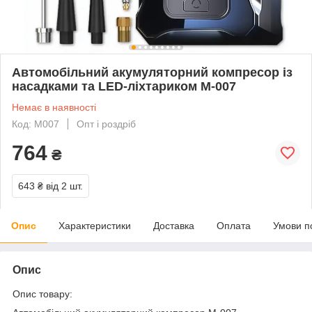
Автомобільний акумуляторний компресор із
насадками та LED-ліхтариком М-007
Немає в наявності
Код: М007
Опт і роздріб
764
₴
643 ₴
від 2 шт.
Опис
Характеристики
Доставка
Оплата
Умови п
Опис
Опис товару: