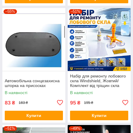
–55%
–51%
Набір для ремонту лобового
Автомобільна сонцезахисна
скла Windshield, Жовтий/
шторка на присосках
Комплект від тріщин скла
автомобіля
В наявності
В наявності
83
95
₴
₴
183 ₴
195 ₴
Купити
Купити
–51%
–49%