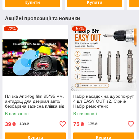
Купити
Купити
Акційні пропозиції та новинки
–72%
–57%
Плівка Anti-fog film 95*95 мм,
Набір насадок на шуропокрут
антидощ для дзеркал авто/
4 шт EASY OUT s2, Сірий/
безбарвна захисна плівка від
Набір ремонтних
води відблисків і бруду
екстракторів біт
В наявності
В наявності
39
75
₴
₴
139 ₴
175 ₴
Купити
Купити