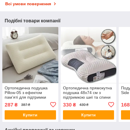
Всі умови повернення
Подібні товари компанії
Ортопедична подушка
Ортопедична прямокутна
Под
Pillow-05 з ефектом
подушка 48x74 см з
Side
пам'яті для підтримки
підтримкою шиї та спини
хребта
Pillow-01 Біло-сіра
287
330
168
₴
₴
387 ₴
430 ₴
Купити
Купити