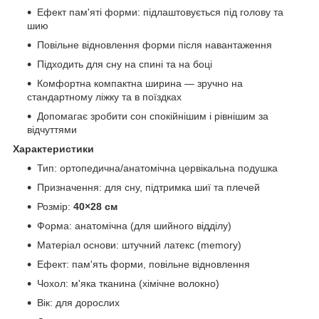
Ефект пам'яті форми: підлаштовується під голову та
шию
Повільне відновлення форми після навантаження
Підходить для сну на спині та на боці
Комфортна компактна ширина — зручно на
стандартному ліжку та в поїздках
Допомагає зробити сон спокійнішим і рівнішим за
відчуттями
Характеристики
Тип: ортопедична/анатомічна цервікальна подушка
Призначення: для сну, підтримка шиї та плечей
Розмір:
40×28 см
Форма: анатомічна (для шийного відділу)
Матеріал основи: штучний латекс (memory)
Ефект: пам'ять форми, повільне відновлення
Чохол: м'яка тканина (хімічне волокно)
Вік: для дорослих