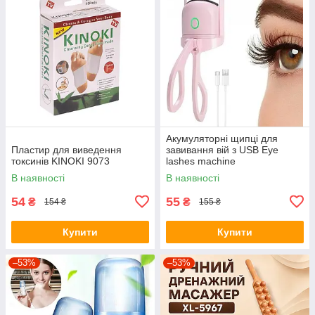
Акумуляторні щипці для
Пластир для виведення
завивання вій з USB Eye
токсинів KINOKI 9073
lashes machine
В наявності
В наявності
54
55
₴
₴
154 ₴
155 ₴
Купити
Купити
–53%
–53%