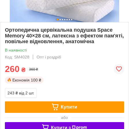
Ортопедична цервікальна подушка Space
Memory 40×28 см, латексна з ефектом пам'яті,
повільне відновлення, анатомічна
В наявності
Код: SM4028
Опт і роздріб
260
₴
360 ₴
Економія
100 ₴
243 ₴
від 2 шт.
Купити
або
Купити з