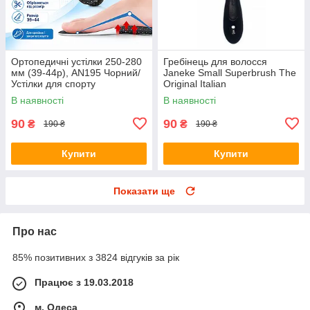
Ортопедичні устілки 250-280
Гребінець для волосся
мм (39-44р), AN195 Чорний/
Janeke Small Superbrush The
Устілки для спорту
Original Italian
універсальні/Рережні устілки
В наявності
В наявності
для взуття
90
90
₴
₴
190 ₴
190 ₴
Купити
Купити
Показати ще
Про нас
85% позитивних з 3824 відгуків за рік
Працює з 19.03.2018
м. Одеса