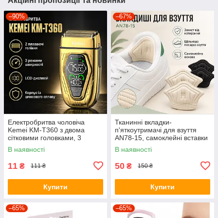
Акційні пропозиції та новинки
–90%
–67%
Електробритва чоловіча
Тканинні вкладки-
Kemei KM-T360 з двома
п'яткоутримачі для взуття
сітковими головками, 3
AN78-15, самоклейні вставки
швидкостями та LCD-
від натирання та мозолів, для
В наявності
В наявності
дисплеєм, корпус із
зменшення розміру взуття
цинкового сплав
11
50
₴
₴
111 ₴
150 ₴
Купити
Купити
–65%
–65%