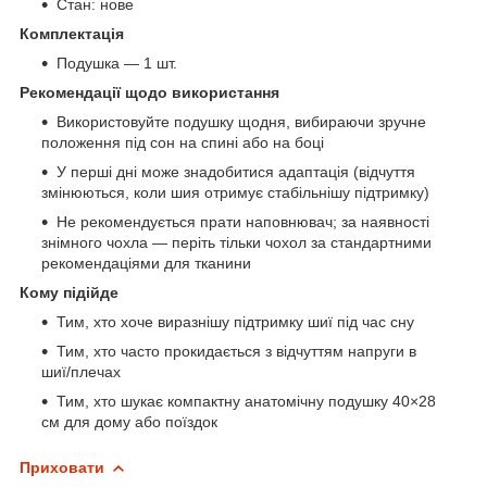
Стан: нове
Комплектація
Подушка — 1 шт.
Рекомендації щодо використання
Використовуйте подушку щодня, вибираючи зручне
положення під сон на спині або на боці
У перші дні може знадобитися адаптація (відчуття
змінюються, коли шия отримує стабільнішу підтримку)
Не рекомендується прати наповнювач; за наявності
знімного чохла — періть тільки чохол за стандартними
рекомендаціями для тканини
Кому підійде
Тим, хто хоче виразнішу підтримку шиї під час сну
Тим, хто часто прокидається з відчуттям напруги в
шиї/плечах
Тим, хто шукає компактну анатомічну подушку 40×28
см для дому або поїздок
Приховати