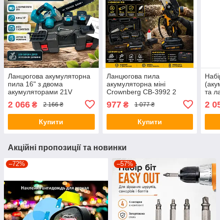
Ланцюгова акумуляторна
Ланцюгова пила
Набі
пила 16" з двома
акумуляторна міні
(аку
акумуляторами 21V
Crownberg CB-3992 2
та л
Electric Синій Ланцюгова
акумулятора шина 15 см з
2 ак
2 066
977
2 0
₴
₴
2 166 ₴
1 077 ₴
пила у валізі
кейсом 64 В
399
Купити
Купити
Акційні пропозиції та новинки
–72%
–57%