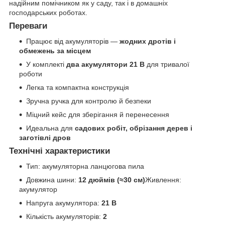
надійним помічником як у саду, так і в домашніх
господарських роботах.
Переваги
Працює від акумуляторів —
жодних дротів і
обмежень за місцем
У комплекті
два акумулятори 21 В
для тривалої
роботи
Легка та компактна конструкція
Зручна ручка для контролю й безпеки
Міцний кейс для зберігання й перенесення
Идеальна для
садових робіт, обрізання дерев і
заготівлі дров
Технічні характеристики
Тип: акумуляторна ланцюгова пила
Довжина шини:
12 дюймів (≈30 см)
Живлення:
акумулятор
Напруга акумулятора:
21 В
Кількість акумуляторів:
2