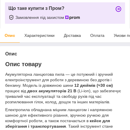
Що таке купити з Пром?
Замовлення під захистом
Опис
Характеристики
Доставка
Оплата
Умови п
Опис
Опис товару
Акумуляторна ланцюгова пила — це потужний і зручний
електроінструмент для роботи з деревиною без дротів і
бензину. Модель із довжиною шини
12 дюймів (≈30 см)
працює від
двох акумуляторів 21 В
(Li-ion), що забезпечує
тривалий час експлуатації та свободу рухів під час
розпилювання гілок, колод, дощок та інших матеріалів.
Електропила обладнана міцним ланцюгом і напрямною
шиною для ефективного різання, зручною ручкою для
комфортної роботи, а також постачається в
кейсе для
зберігання і транспортування
. Такий інструмент стане