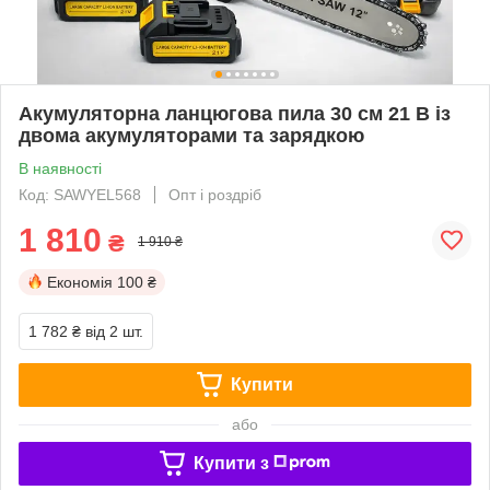
Акумуляторна ланцюгова пила 30 см 21 В із
двома акумуляторами та зарядкою
В наявності
Код: SAWYEL568
Опт і роздріб
1 810
₴
1 910 ₴
Економія
100 ₴
1 782 ₴
від 2 шт.
Купити
або
Купити з