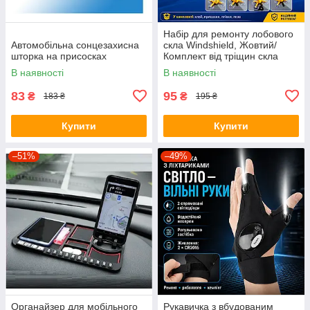
Набір для ремонту лобового
Автомобільна сонцезахисна
скла Windshield, Жовтий/
шторка на присосках
Комплект від тріщин скла
автомобіля
В наявності
В наявності
83
95
₴
₴
183 ₴
195 ₴
Купити
Купити
–51%
–49%
Органайзер для мобільного
Рукавичка з вбудованим