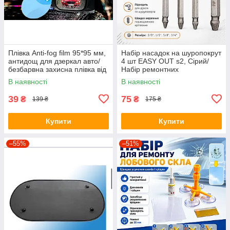
Плівка Anti-fog film 95*95 мм,
Набір насадок на шуропокрут
антидощ для дзеркал авто/
4 шт EASY OUT s2, Сірий/
безбарвна захисна плівка від
Набір ремонтних
води відблисків і бруду
екстракторів біт
В наявності
В наявності
39
75
₴
₴
139 ₴
175 ₴
Купити
Купити
–55%
–51%