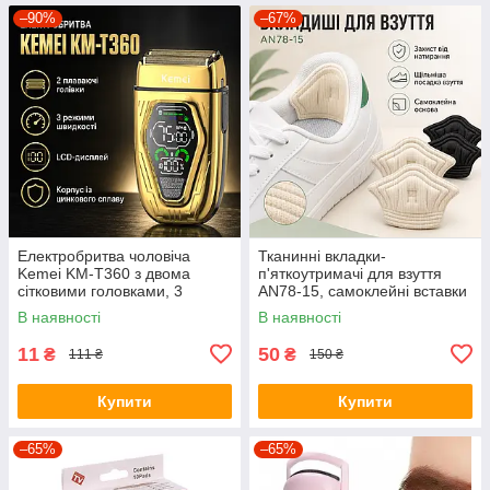
–90%
–67%
Електробритва чоловіча
Тканинні вкладки-
Kemei KM-T360 з двома
п'яткоутримачі для взуття
сітковими головками, 3
AN78-15, самоклейні вставки
швидкостями та LCD-
від натирання та мозолів, для
В наявності
В наявності
дисплеєм, корпус із
зменшення розміру взуття
цинкового сплав
11
50
₴
₴
111 ₴
150 ₴
Купити
Купити
–65%
–65%