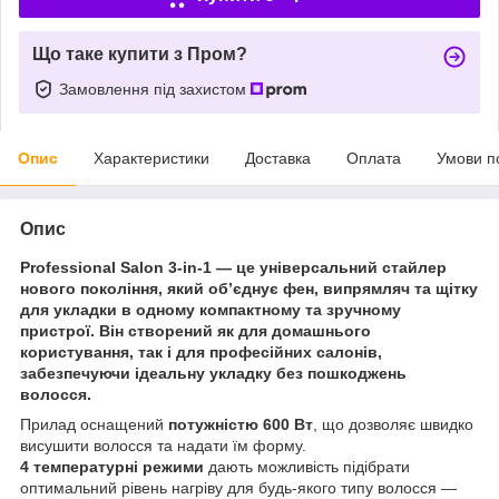
Що таке купити з Пром?
Замовлення під захистом
Опис
Характеристики
Доставка
Оплата
Умови п
Опис
Professional Salon 3-in-1
— це універсальний стайлер
нового покоління, який об’єднує
фен, випрямляч та щітку
для укладки
в одному компактному та зручному
пристрої. Він створений як для домашнього
користування, так і для професійних салонів,
забезпечуючи ідеальну укладку без пошкоджень
волосся.
Прилад оснащений
потужністю 600 Вт
, що дозволяє швидко
висушити волосся та надати їм форму.
4 температурні режими
дають можливість підібрати
оптимальний рівень нагріву для будь-якого типу волосся —