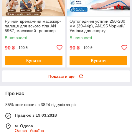
Ручний дренажний масажер-
Ортопедичні устілки 250-280
палиця для всього тіла AN
мм (39-44р), AN195 Чорний/
5967, масажний тренажер
Устілки для спорту
для спини, живота, талії,
універсальні/Рережні устілки
В наявності
В наявності
стегон і ніг, коричневий
для взуття
90
90
₴
₴
190 ₴
190 ₴
Купити
Купити
Показати ще
Про нас
85% позитивних з 3824 відгуків за рік
Працює з 19.03.2018
м. Одеса
Одеса, Україна