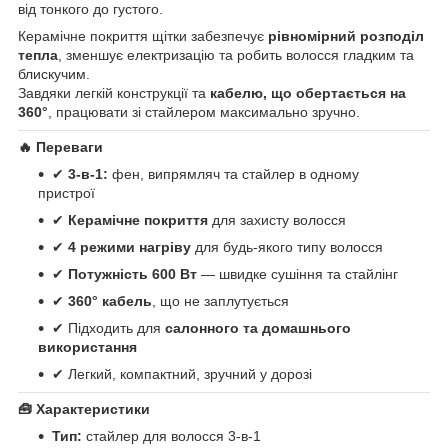
від тонкого до густого.
Керамічне покриття щітки забезпечує
рівномірний розподіл
тепла
, зменшує електризацію та робить волосся гладким та
блискучим.
Завдяки легкій конструкції та
кабелю, що обертається на
360°
, працювати зі стайлером максимально зручно.
🔥
Переваги
✔
3-в-1:
фен, випрямляч та стайлер в одному
пристрої
✔
Керамічне покриття
для захисту волосся
✔
4 режими нагріву
для будь-якого типу волосся
✔
Потужність 600 Вт
— швидке сушіння та стайлінг
✔
360° кабель
, що не заплутується
✔ Підходить для
салонного та домашнього
використання
✔ Легкий, компактний, зручний у дорозі
🧰
Характеристики
Тип:
стайлер для волосся 3-в-1