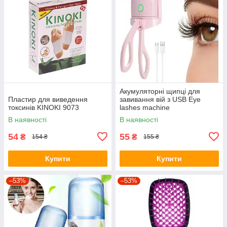
Акумуляторні щипці для
Пластир для виведення
завивання вій з USB Eye
токсинів KINOKI 9073
lashes machine
В наявності
В наявності
54
55
₴
₴
154 ₴
155 ₴
Купити
Купити
–53%
–53%