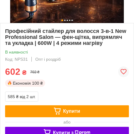
Професійний стайлер для волосся 3-в-1 New
Professional Salon — фен-щітка, випрямляч
та укладка | 600W | 4 режими нагріву
В наявності
Код: NPS31
Опт і роздріб
602
₴
702 ₴
Економія
100 ₴
585 ₴
від 2 шт.
Купити
або
Купити з