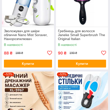
Зволожувач для шкіри
Гребінець для волосся
обличчя Nano Mist Soraver,
Janeke Small Superbrush The
Нанорозпилювач
Original Italian
В наявності
В наявності
88
90
₴
₴
188 ₴
190 ₴
Купити
Купити
–53%
–53%