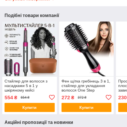
Подібні товари компанії
Стайлер для волосся з
Фен щітка гребінець 3 в 1,
Проф
насадками 5 в 1 у
стайлер для укладання
плос
шкіряному кейсі
волосся One Step
зави
Мультистайлер
випр
554
272
230
₴
₴
654 ₴
372 ₴
автоматичний для
1 Ha
укладання та завивання
Купити
Купити
Акційні пропозиції та новинки