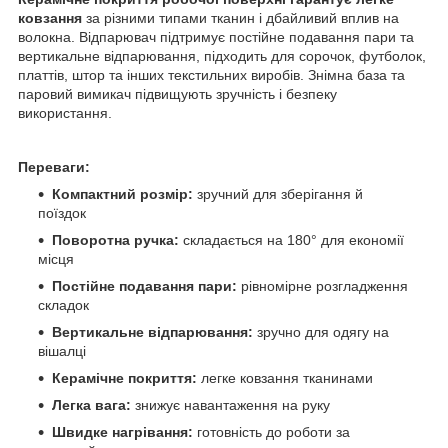
ковзання
за різними типами тканин і дбайливий вплив на
волокна. Відпарювач підтримує постійне подавання пари та
вертикальне відпарювання, підходить для сорочок, футболок,
платтів, штор та інших текстильних виробів. Знімна база та
паровий вимикач підвищують зручність і безпеку
використання.
Переваги:
Компактний розмір:
зручний для зберігання й
поїздок
Поворотна ручка:
складається на 180° для економії
місця
Постійне подавання пари:
рівномірне розгладження
складок
Вертикальне відпарювання:
зручно для одягу на
вішалці
Керамічне покриття:
легке ковзання тканинами
Легка вага:
знижує навантаження на руку
Швидке нагрівання:
готовність до роботи за