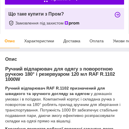
Що таке купити з Пром?
Замовлення під захистом
Опис
Характеристики
Доставка
Оплата
Умови п
Опис
Ручний відпарювач для одягу з поворотною
ручкою 180° і резервуаром 120 мл RAF R.1102
1000W
Ручний відпарювач RAF R.1102 призначений для
швидкого та зручного догляду за одягом
у домашніх
умовах і в поїздках. Компактний корпус і складана ручка з
поворотом на 180° роблять прилад зручним для зберігання і
транспортування. Потужність 1000 Вт забезпечує стабільне
подавання пари, даючи змогу ефективно розпрасовувати
складки на одязі прямо на вішалці.
Керамічне покриття робочої поверхні гарантує легке