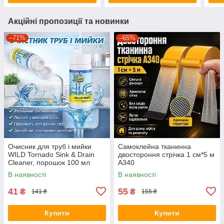
Акційні пропозиції та новинки
–71%
–65%
Очисник для труб і мийки
Самоклейна тканинна
WILD Tornado Sink & Drain
двостороння стрічка 1 см*5 м
Cleaner, порошок 100 мл
A340
В наявності
В наявності
41
55
₴
₴
141 ₴
155 ₴
Купити
Купити