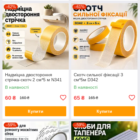
–62%
–61%
Надміцна двостороння
Скотч сильної фіксації 3
стрічка-скотч 2 см*5 м N341
см*5м D342
В наявності
В наявності
60
65
₴
₴
160 ₴
165 ₴
Купити
Купити
–59%
–59%