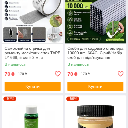
Самоклейна стрічка для
Скоби для садового степлера
ремонту москітних сіток TAPE
10000 шт., 604С, Сірий/Набір
LY-668, 5 см × 2 м, з
скоб для підв'язування
фібергласу
рослин
В наявності
В наявності
70
70
₴
₴
170 ₴
170 ₴
Купити
Купити
–57%
–56%