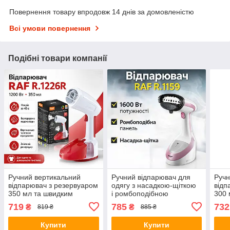
Повернення товару впродовж 14 днів за домовленістю
Всі умови повернення
Подібні товари компанії
Ручний вертикальний
Ручний відпарювач для
Ручн
відпарювач з резервуаром
одягу з насадкою-щіткою
відп
350 мл та швидким
і ромбоподібною
300 
нагріванням RAF R.1226R
панеллю RAF R.1159
Вт B
719
785
732
₴
₴
819 ₴
885 ₴
1200W
1600W
Купити
Купити