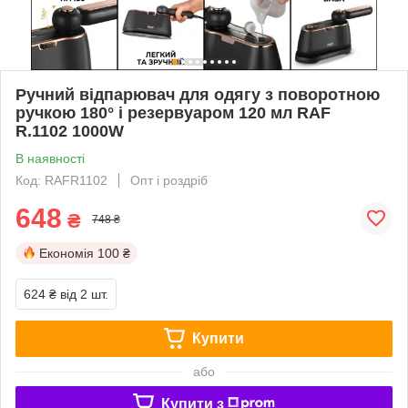
Ручний відпарювач для одягу з поворотною
ручкою 180° і резервуаром 120 мл RAF
R.1102 1000W
В наявності
Код: RAFR1102
Опт і роздріб
648
₴
748 ₴
Економія
100 ₴
624 ₴
від 2 шт.
Купити
або
Купити з