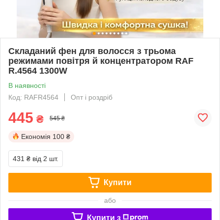
Складаний фен для волосся з трьома
режимами повітря й концентратором RAF
R.4564 1300W
В наявності
Код: RAFR4564
Опт і роздріб
445
₴
545 ₴
Економія
100 ₴
431 ₴
від 2 шт.
Купити
або
Купити з