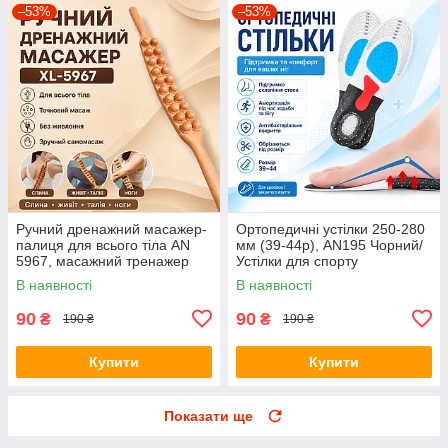
–53%
–53%
Ручний дренажний масажер-
Ортопедичні устілки 250-280
палиця для всього тіла AN
мм (39-44р), AN195 Чорний/
5967, масажний тренажер
Устілки для спорту
для спини, живота, талії,
універсальні/Рережні устілки
В наявності
В наявності
стегон і ніг, коричневий
для взуття
90
90
₴
₴
190 ₴
190 ₴
Купити
Купити
Показати ще