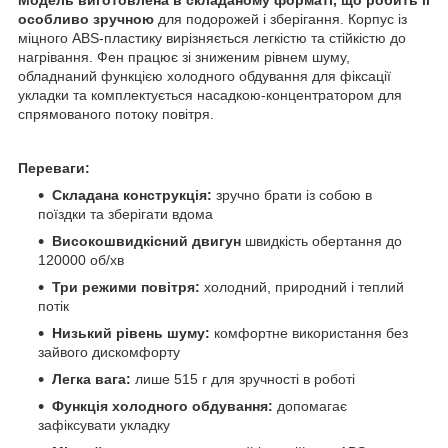
особливо зручною
для подорожей і зберігання. Корпус із
міцного ABS-пластику вирізняється легкістю та стійкістю до
нагрівання. Фен працює зі зниженим рівнем шуму,
обладнаний функцією холодного обдування для фіксації
укладки та комплектується насадкою-концентратором для
спрямованого потоку повітря.
Переваги:
Складана конструкція:
зручно брати із собою в
поїздки та зберігати вдома
Високошвидкісний двигун
швидкість обертання до
120000 об/хв
Три режими повітря:
холодний, природний і теплий
потік
Низький рівень шуму:
комфортне використання без
зайвого дискомфорту
Легка вага:
лише 515 г для зручності в роботі
Функція холодного обдування:
допомагає
зафіксувати укладку