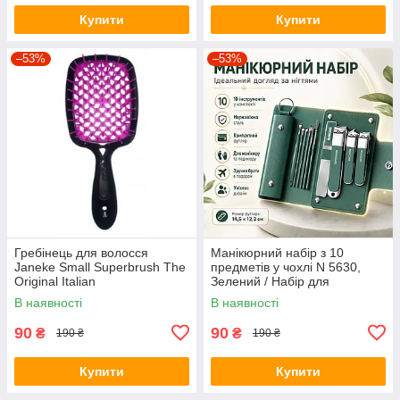
Купити
Купити
–53%
–53%
Гребінець для волосся
Манікюрний набір з 10
Janeke Small Superbrush The
предметів у чохлі N 5630,
Original Italian
Зелений / Набір для
манікюру / Манікюрно-
В наявності
В наявності
педикюрний набір
90
90
₴
₴
190 ₴
190 ₴
Купити
Купити