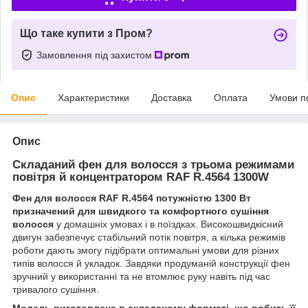
Що таке купити з Пром?
Замовлення під захистом
Опис
Характеристики
Доставка
Оплата
Умови п
Опис
Складаний фен для волосся з трьома режимами
повітря й концентратором RAF R.4564 1300W
Фен для волосся RAF R.4564 потужністю 1300 Вт
призначений для швидкого та комфортного сушіння
волосся
у домашніх умовах і в поїздках. Високошвидкісний
двигун забезпечує стабільний потік повітря, а кілька режимів
роботи дають змогу підібрати оптимальні умови для різних
типів волосся й укладок. Завдяки продуманій конструкції фен
зручний у використанні та не втомлює руку навіть під час
тривалого сушіння.
Модель виготовлена в складаному форматі, що робить її