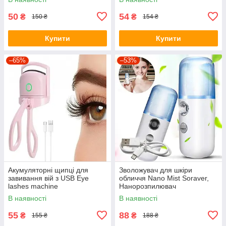
зменшення розміру взуття
50
54
₴
₴
150 ₴
154 ₴
Купити
Купити
–65%
–53%
Акумуляторні щипці для
Зволожувач для шкіри
завивання вій з USB Eye
обличчя Nano Mist Soraver,
lashes machine
Нанорозпилювач
В наявності
В наявності
55
88
₴
₴
155 ₴
188 ₴