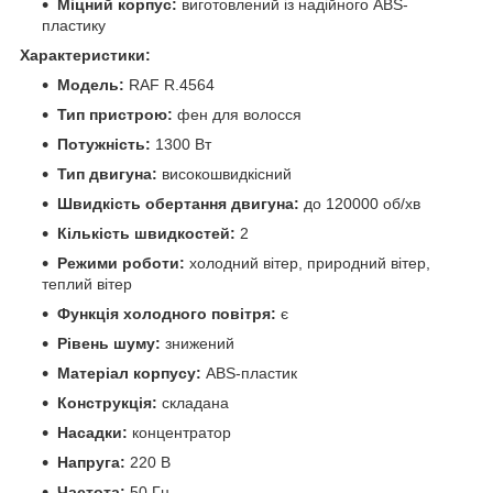
Міцний корпус:
виготовлений із надійного ABS-
пластику
Характеристики:
Модель:
RAF R.4564
Тип пристрою:
фен для волосся
Потужність:
1300 Вт
Тип двигуна:
високошвидкісний
Швидкість обертання двигуна:
до 120000 об/хв
Кількість швидкостей:
2
Режими роботи:
холодний вітер, природний вітер,
теплий вітер
Функція холодного повітря:
є
Рівень шуму:
знижений
Матеріал корпусу:
ABS-пластик
Конструкція:
складана
Насадки:
концентратор
Напруга:
220 В
Частота:
50 Гц