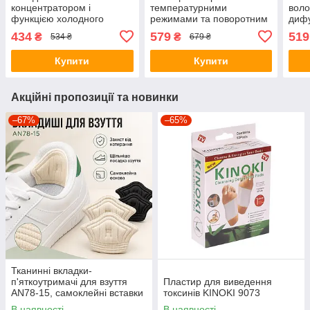
концентратором і
температурними
воло
функцією холодного
режимами та поворотним
дифу
повітря на 1000W
кабелем 360° RAF R.602
греб
434
579
519
₴
₴
534 ₴
679 ₴
Hairdryer XL1248
1200W
800
Купити
Купити
Акційні пропозиції та новинки
–67%
–65%
Тканинні вкладки-
п'яткоутримачі для взуття
Пластир для виведення
AN78-15, самоклейні вставки
токсинів KINOKI 9073
від натирання та мозолів, для
В наявності
В наявності