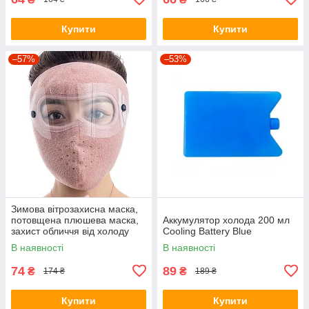
Купити
Купити
–57%
–53%
Зимова вітрозахисна маска,
потовщена плюшева маска,
Аккумулятор холода 200 мл
захист обличчя від холоду
Cooling Battery Blue
для їзди на велосипеді
В наявності
В наявності
Рожевий
74
89
₴
₴
174 ₴
189 ₴
Купити
Купити