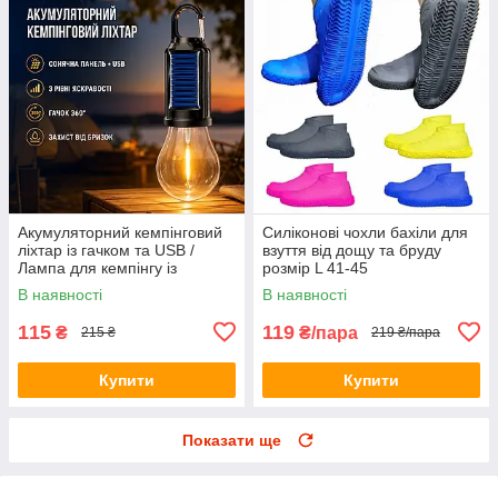
Акумуляторний кемпінговий
Силіконові чохли бахіли для
ліхтар із гачком та USB /
взуття від дощу та бруду
Лампа для кемпінгу із
розмір L 41-45
сонячною панеллю HA-112
В наявності
В наявності
115
119
₴
₴/пара
215 ₴
219 ₴/пара
Купити
Купити
Показати ще