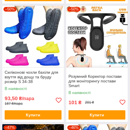
–50%
–50%
Силіконові чохли бахіли для
Розумний Коректор постави
взуття від дощу та бруду
для моніторингу постави
розмір S 34-38
Smart
В наявності
В наявності
93,50
₴/пара
101
₴
201 ₴
187 ₴/пара
Купити
Купити
–47%
–46%