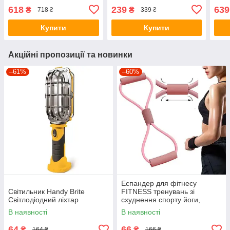
Чорний
зарядкою і підвісним
розд
618
239
639
₴
₴
718 ₴
339 ₴
гачком
кемп
Купити
Купити
Акційні пропозиції та новинки
–61%
–60%
Еспандер для фітнесу
Світильник Handy Brite
FITNESS тренувань зі
Світлодіодний ліхтар
схуднення спорту йоги,
вісімка, для чоловіків жінок
В наявності
В наявності
64
66
₴
₴
164 ₴
166 ₴