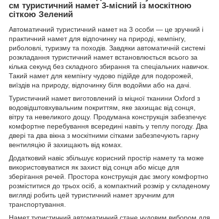
см туристичний намет 3-місний із москітною
сіткою Зелений
Автоматичний туристичний намет на 3 особи — це зручний і
практичний намет для відпочинку на природі, кемпінгу,
риболовлі, туризму та походів. Завдяки автоматичній системі
розкладання туристичний намет встановлюється всього за
кілька секунд без складного збирання та спеціальних навичок.
Такий намет для кемпінгу чудово підійде для подорожей,
виїздів на природу, відпочинку біля водойми або на дачі.
Туристичний намет виготовлений із міцної тканини Oxford з
водовідштовхувальним покриттям, яке захищає від сонця,
вітру та невеликого дощу. Продумана конструкція забезпечує
комфортне перебування всередині навіть у теплу погоду. Два
двері та два вікна з москітними сітками забезпечують гарну
вентиляцію й захищають від комах.
Додатковий навіс збільшує корисний простір намету та може
використовуватися як захист від сонця або місце для
зберігання речей. Простора конструкція дає змогу комфортно
розміститися до трьох осіб, а компактний розмір у складеному
вигляді робить цей туристичний намет зручним для
транспортування.
Намет туристичний автоматичний стане чудовим вибором для